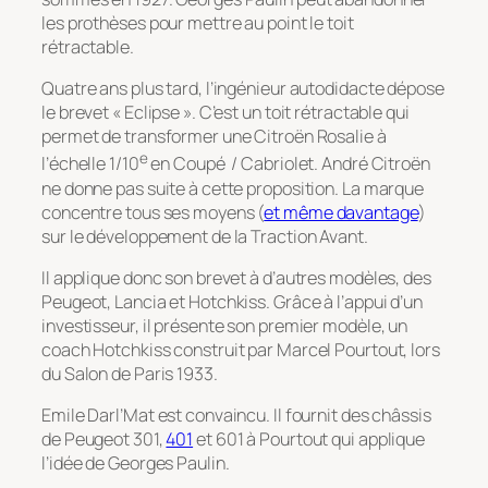
les prothèses pour mettre au point le toit
rétractable.
Quatre ans plus tard, l’ingénieur autodidacte dépose
le brevet « Eclipse ». C’est un toit rétractable qui
permet de transformer une Citroën Rosalie à
e
l’échelle 1/10
en Coupé / Cabriolet. André Citroën
ne donne pas suite à cette proposition. La marque
concentre tous ses moyens (
et même davantage
)
sur le développement de la Traction Avant.
Il applique donc son brevet à d’autres modèles, des
Peugeot, Lancia et Hotchkiss. Grâce à l’appui d’un
investisseur, il présente son premier modèle, un
coach Hotchkiss construit par Marcel Pourtout, lors
du Salon de Paris 1933.
Emile Darl’Mat est convaincu. Il fournit des châssis
de Peugeot 301,
401
et 601 à Pourtout qui applique
l’idée de Georges Paulin.