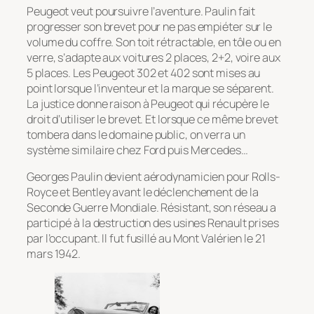
Peugeot veut poursuivre l’aventure. Paulin fait
progresser son brevet pour ne pas empiéter sur le
volume du coffre. Son toit rétractable, en tôle ou en
verre, s’adapte aux voitures 2 places, 2+2, voire aux
5 places. Les Peugeot 302 et 402 sont mises au
point lorsque l’inventeur et la marque se séparent.
La justice donne raison à Peugeot qui récupère le
droit d’utiliser le brevet. Et lorsque ce même brevet
tombera dans le domaine public, on verra un
système similaire chez Ford puis Mercedes…
Georges Paulin devient aérodynamicien pour Rolls-
Royce et Bentley avant le déclenchement de la
Seconde Guerre Mondiale. Résistant, son réseau a
participé à la destruction des usines Renault prises
par l’occupant. Il fut fusillé au Mont Valérien le 21
mars 1942.