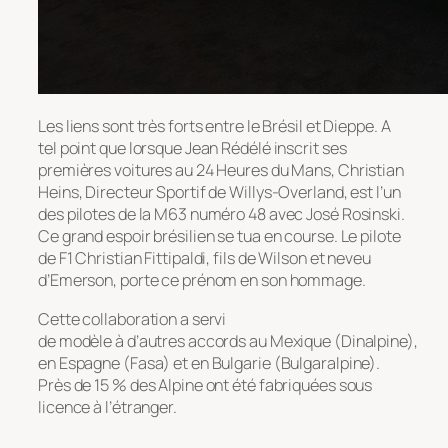
Les liens sont très forts entre le Brésil et Dieppe. A
tel point que lorsque Jean Rédélé inscrit ses
premières voitures au 24 Heures du Mans, Christian
Heins, Directeur Sportif de Willys-Overland, est l’un
des pilotes de la M63 numéro 48 avec José Rosinski.
Ce grand espoir brésilien se tua en course. Le pilote
de F1 Christian Fittipaldi, fils de Wilson et neveu
d’Emerson, porte ce prénom en son hommage.
Cette collaboration a servi
de modèle à d’autres accords au Mexique (Dinalpine),
en Espagne (Fasa) et en Bulgarie (Bulgaralpine).
Près de 15 % des Alpine ont été fabriquées sous
licence à l’étranger.