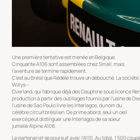
Une première tentative est menée en Belgique.
Cinquante A106 sont assemblées chez Small, mais
l’aventure se termine rapidement.
C’est au Brésil que Rédélé trouve un débouché. La société
Willys-­
Overland, qui fabrique déjà des Dauphine sous licence Ren
production à partir des outillages fournis par l’usine de Die
l’usine de Sao Paulo livre les Interlagos, du nom du
célèbre circuit brésilien. De prime abord, seul un oeil
exercé peut distinguer une Interlagos de sa soeur
jumelle Alpine A108.
Le partenariat se poursuit avec l’A110. Au total, 1 500 coupé