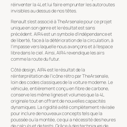
réinventer la 4L et lui faire emprunter les autoroutes
invisibles au dessus de nos têtes.
Renault s’est associé à TheArsenale pour ce projet
unique en son genre et le résultat est sans
précédent. AIR4 est un symbole d’indépendance et
de liberté, face à la détérioration de la circulation, à
l’impasse vers laquelle nous avançons et à l’espace
libre dans le ciel. Ainsi, AIR4 revendique les airs
comme la route du futur.
Côté design, AIR4 est le résultat de la
réinterprétation de l’icône rétro par TheArsenale,
loin des codes classiques de la voiture moderne. Le
véhicule, entièrement conçu en fibre de carbone,
conserve les même lignes et volumes que la 4L
originale tout en offrant de nouvelles capacités
dynamiques. La rigidité a été complètement révisée
pour inclure de nouveaux concepts tels que la
poussée ou la montée, ce qui a nécessité des heures
de calculs et de tests. Grâce à des techniques de