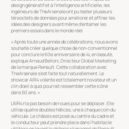
design génératif et à l’intelligence artificielle, les
ingénieurs de TheArsenale ont pu tester plusieurs
téraoctets de données pour améliorer et affiner les
idées des designers avant même d’entamer les
premiers essais dans le monde réel.
« Après toute une année de célébrations, nous avons
souhaité créer quelque chose de non-conventionnel
pour conclure le 60e anniversaire de 4L en beauté,
explique Arnaud Belloni, Directeur Global Marketing
de la marque Renault. Cette collaboration avec
TheArsenale s’est faite tout naturellement. Le
showcar AIR4 volante est totalement novateur et un
clin d’œil à quoi pourrait ressembler cette icône
dans 60 ans. »
L’AIR4 n’a pas besoin de roues pour se déplacer. Elle
utilise quatre doubles hélices, une à chaque coin du
véhicule. Le châssis est posé au centre du cadre et
le conducteur peut prendre place dans l’habitacle
utilitaire en levant le châssis ré imaginé de Renault