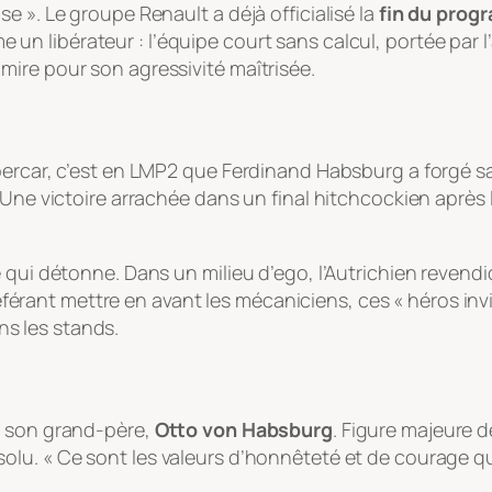
e ». Le groupe Renault a déjà officialisé la
fin du prog
n libérateur : l’équipe court sans calcul, portée par l’
ire pour son agressivité maîtrisée.
rcar, c’est en LMP2 que Ferdinand Habsburg a forgé sa lé
Une victoire arrachée dans un final hitchcockien après l
 qui détonne. Dans un milieu d’ego, l’Autrichien revendiq
préférant mettre en avant les mécaniciens, ces
« héros inv
s les stands.
z son grand-père,
Otto von Habsburg
. Figure majeure 
solu.
« Ce sont les valeurs d’honnêteté et de courage 