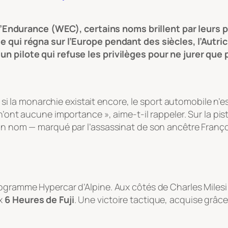
ndurance (WEC), certains noms brillent par leurs pa
e qui régna sur l’Europe pendant des siècles, l’Autric
un pilote qui refuse les privilèges pour ne jurer que 
he si la monarchie existait encore, le sport automobile n
 n’ont aucune importance »
, aime-t-il rappeler. Sur la pi
son nom — marqué par l’assassinat de son ancêtre Franço
r
ogramme Hypercar d’Alpine. Aux côtés de Charles Milesi e
ux
6 Heures de Fuji
. Une victoire tactique, acquise grâc