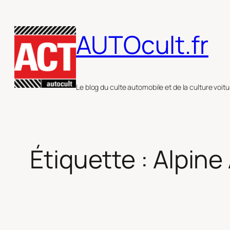
Aller
au
AUTOcult.fr
contenu
Le blog du culte automobile et de la culture voitu
Étiquette :
Alpine