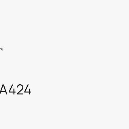
re
 A424