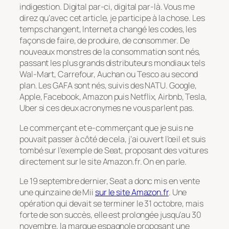
indigestion. Digital par-ci, digital par-là. Vous me
direz qu’avec cet article, je participe à la chose. Les
temps changent, Internet a changé les codes, les
façons de faire, de produire, de consommer. De
nouveaux monstres de la consommation sont nés,
passant les plus grands distributeurs mondiaux tels
Wal-Mart, Carrefour, Auchan ou Tesco au second
plan. Les GAFA sont nés, suivis des NATU. Google,
Apple, Facebook, Amazon puis
Netflix, Airbnb, Tesla,
Uber si ces deux acronymes ne vous parlent pas.
Le commerçant et e-commerçant que je suis ne
pouvait passer à côté de cela, j’ai ouvert l’œil et suis
tombé sur l’exemple de Seat, proposant des voitures
directement sur le site Amazon.fr. On en parle.
Le 19 septembre dernier, Seat a donc mis en vente
une quinzaine de Mii
sur le site Amazon.fr
. Une
opération qui devait se terminer le 31 octobre, mais
forte de son succès, elle est prolongée jusqu’au 30
novembre, la marque espagnole proposant une