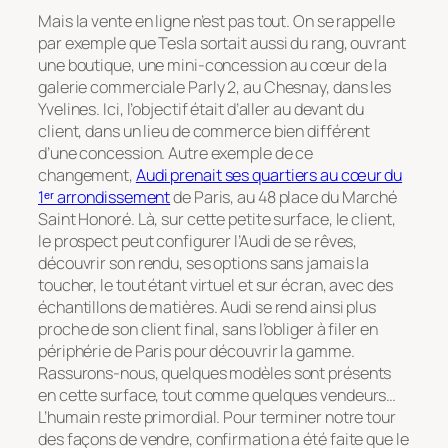
Mais la vente en ligne n’est pas tout. On se rappelle
par exemple que Tesla sortait aussi du rang, ouvrant
une boutique, une mini-concession au cœur de la
galerie commerciale Parly 2, au Chesnay, dans les
Yvelines. Ici, l’objectif était d’aller au devant du
client, dans un lieu de commerce bien différent
d’une concession. Autre exemple de ce
changement,
Audi prenait ses quartiers au cœur du
1ᵉʳ arrondissement
de Paris, au 48 place du Marché
Saint Honoré. Là, sur cette petite surface, le client,
le prospect peut configurer l’Audi de se rêves,
découvrir son rendu, ses options sans jamais la
toucher, le tout étant virtuel et sur écran, avec des
échantillons de matières. Audi se rend ainsi plus
proche de son client final, sans l’obliger à filer en
périphérie de Paris pour découvrir la gamme.
Rassurons-nous, quelques modèles sont présents
en cette surface, tout comme quelques vendeurs…
L’humain reste primordial. Pour terminer notre tour
des façons de vendre, confirmation a été faite que le