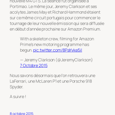
nouvelle M4 GTS. La séance fut organisée à
Portimao. Le même jour, Jeremy Clarkson et ses
acolytes James May et Richard Hammond étaient
sur ce même circuit portugais pour commencer le
tournage de leur nouvelle émission qui sera diffusée
en début d’année prochaine sur Amazon Premium.
With a skeleton crew, filming for Amazon
Prime's new motoring programme has
begun.
pic.twitter.com/8PaYvke5il
— Jeremy Clarkson (@JeremyClarkson)
7 Octobre 2015
Nous savons désormais que l’on retrouvera une
LaFerrari, une McLaren P1 et une Porsche 918
Spyder.
A suivre !
8 octobre 2015