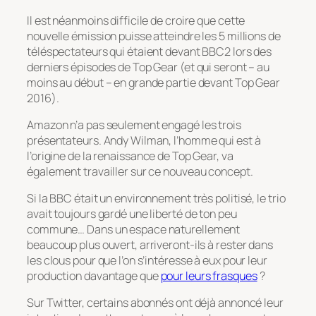
Il est néanmoins difficile de croire que cette
nouvelle émission puisse atteindre les 5 millions de
téléspectateurs qui étaient devant BBC2 lors des
derniers épisodes de Top Gear (et qui seront – au
moins au début – en grande partie devant Top Gear
2016).
Amazon n’a pas seulement engagé les trois
présentateurs. Andy Wilman, l’homme qui est à
l’origine de la renaissance de Top Gear, va
également travailler sur ce nouveau concept.
Si la BBC était un environnement très politisé, le trio
avait toujours gardé une liberté de ton peu
commune… Dans un espace naturellement
beaucoup plus ouvert, arriveront-ils à rester dans
les clous pour que l’on s’intéresse à eux pour leur
production davantage que
pour leurs frasques
?
Sur Twitter, certains abonnés ont déjà annoncé leur