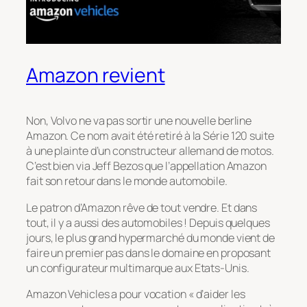
Amazon revient
Non, Volvo ne va pas sortir une nouvelle berline
Amazon. Ce nom avait été retiré à la Série 120 suite
à une plainte d’un constructeur allemand de motos.
C’est bien via Jeff Bezos que l’appellation Amazon
fait son retour dans le monde automobile.
Le patron d’Amazon rêve de tout vendre. Et dans
tout, il y a aussi des automobiles ! Depuis quelques
jours, le plus grand hypermarché du monde vient de
faire un premier pas dans le domaine en proposant
un configurateur multimarque aux Etats-Unis.
Amazon Vehicles a pour vocation « d’aider les