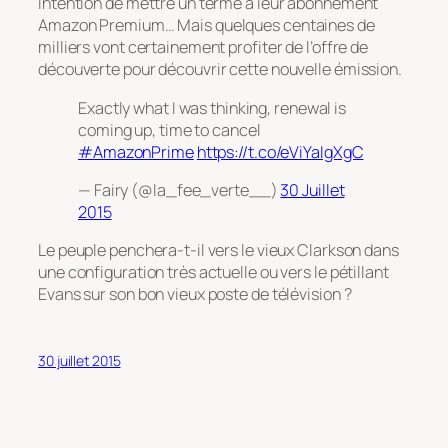
intention de mettre un terme à leur abonnement
Amazon Premium… Mais quelques centaines de
milliers vont certainement profiter de l’offre de
découverte pour découvrir cette nouvelle émission.
Exactly what I was thinking, renewal is
coming up, time to cancel
#AmazonPrime
https://t.co/eViYaIgXgC
— Fairy (@la_fee_verte__)
30 Juillet
2015
Le peuple penchera-t-il vers le vieux Clarkson dans
une configuration très actuelle ou vers le pétillant
Evans sur son bon vieux poste de télévision ?
30 juillet 2015