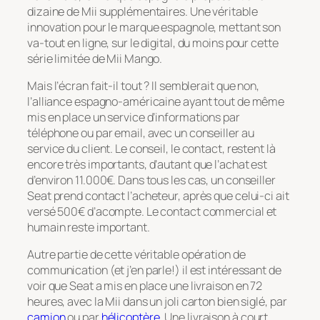
dizaine de Mii supplémentaires. Une véritable
innovation pour le marque espagnole, mettant son
va-tout en ligne, sur le digital, du moins pour cette
série limitée de Mii Mango.
Mais l’écran fait-il tout ? Il semblerait que non,
l’alliance espagno-américaine ayant tout de même
mis en place un service d’informations par
téléphone ou par email, avec un conseiller au
service du client. Le conseil, le contact, restent là
encore très importants, d’autant que l’achat est
d’environ 11.000€. Dans tous les cas, un conseiller
Seat prend contact l’acheteur, après que celui-ci ait
versé 500€ d’acompte. Le contact commercial et
humain reste important.
Autre partie de cette véritable opération de
communication (et j’en parle!) il est intéressant de
voir que Seat a mis en place une livraison en 72
heures, avec la Mii dans un joli carton bien siglé, par
camion
ou par
hélicoptère
. Une livraison à court