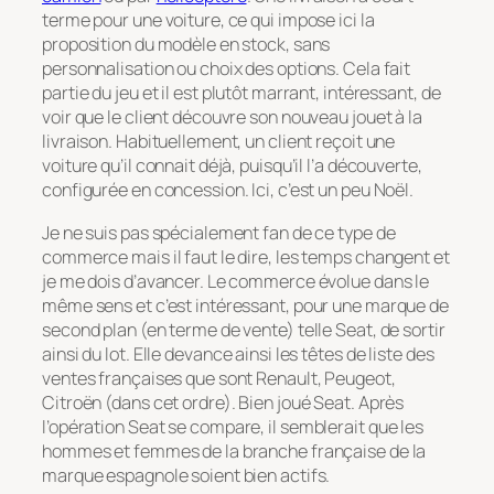
terme pour une voiture, ce qui impose ici la
proposition du modèle en stock, sans
personnalisation ou choix des options. Cela fait
partie du jeu et il est plutôt marrant, intéressant, de
voir que le client découvre son nouveau jouet à la
livraison. Habituellement, un client reçoit une
voiture qu’il connait déjà, puisqu’il l’a découverte,
configurée en concession. Ici, c’est un peu Noël.
Je ne suis pas spécialement fan de ce type de
commerce mais il faut le dire, les temps changent et
je me dois d’avancer. Le commerce évolue dans le
même sens et c’est intéressant, pour une marque de
second plan (en terme de vente) telle Seat, de sortir
ainsi du lot. Elle devance ainsi les têtes de liste des
ventes françaises que sont Renault, Peugeot,
Citroën (dans cet ordre). Bien joué Seat. Après
l’opération
Seat se compare
, il semblerait que les
hommes et femmes de la branche française de la
marque espagnole soient bien actifs.