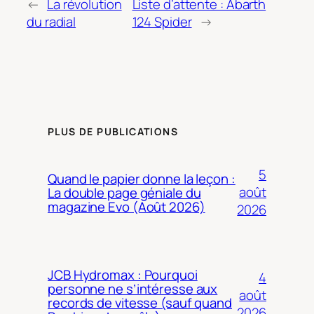
←
La révolution
Liste d’attente : Abarth
du radial
124 Spider
→
PLUS DE PUBLICATIONS
5
Quand le papier donne la leçon :
août
La double page géniale du
magazine Evo (Août 2026)
2026
JCB Hydromax : Pourquoi
4
personne ne s’intéresse aux
août
records de vitesse (sauf quand
2026