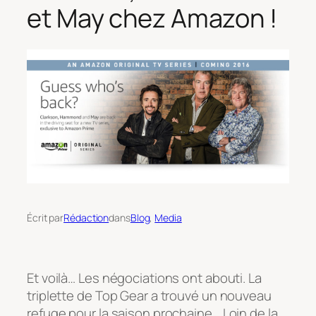
et May chez Amazon !
Écrit par
Rédaction
dans
Blog
, 
Media
Et voilà… Les négociations ont abouti. La
triplette de Top Gear a trouvé un nouveau
refuge pour la saison prochaine… Loin de la