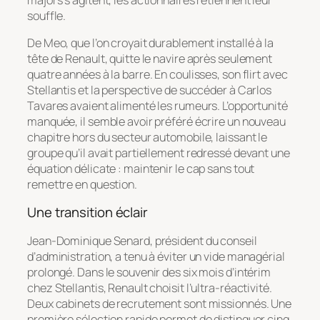
souffle.
De Meo, que l’on croyait durablement installé à la
tête de Renault, quitte le navire après seulement
quatre années à la barre. En coulisses, son flirt avec
Stellantis et la perspective de succéder à Carlos
Tavares avaient alimenté les rumeurs. L’opportunité
manquée, il semble avoir préféré écrire un nouveau
chapitre hors du secteur automobile, laissant le
groupe qu’il avait partiellement redressé devant une
équation délicate : maintenir le cap sans tout
remettre en question.
Une transition éclair
Jean-Dominique Senard, président du conseil
d’administration, a tenu à éviter un vide managérial
prolongé. Dans le souvenir des six mois d’intérim
chez Stellantis, Renault choisit l’ultra-réactivité.
Deux cabinets de recrutement sont missionnés. Une
première sélection rapide permet de distinguer cinq