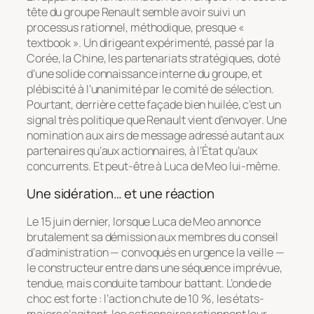
tête du groupe Renault semble avoir suivi un
processus rationnel, méthodique, presque «
textbook ». Un dirigeant expérimenté, passé par la
Corée, la Chine, les partenariats stratégiques, doté
d’une solide connaissance interne du groupe, et
plébiscité à l’unanimité par le comité de sélection.
Pourtant, derrière cette façade bien huilée, c’est un
signal très politique que Renault vient d’envoyer. Une
nomination aux airs de message adressé autant aux
partenaires qu’aux actionnaires, à l’État qu’aux
concurrents. Et peut-être à Luca de Meo lui-même.
Une sidération… et une réaction
Le 15 juin dernier, lorsque Luca de Meo annonce
brutalement sa démission aux membres du conseil
d’administration — convoqués en urgence la veille —
le constructeur entre dans une séquence imprévue,
tendue, mais conduite tambour battant. L’onde de
choc est forte : l’action chute de 10 %, les états-
majors s’agitent, les actionnaires retiennent leur