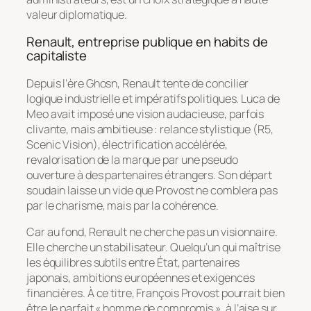
valeur diplomatique.
Renault, entreprise publique en habits de
capitaliste
Depuis l’ère Ghosn, Renault tente de concilier
logique industrielle et impératifs politiques. Luca de
Meo avait imposé une vision audacieuse, parfois
clivante, mais ambitieuse : relance stylistique (R5,
Scenic Vision), électrification accélérée,
revalorisation de la marque par une pseudo
ouverture à des partenaires étrangers. Son départ
soudain laisse un vide que Provost ne comblera pas
par le charisme, mais par la cohérence.
Car au fond, Renault ne cherche pas un visionnaire.
Elle cherche un stabilisateur. Quelqu’un qui maîtrise
les équilibres subtils entre État, partenaires
japonais, ambitions européennes et exigences
financières. À ce titre, François Provost pourrait bien
être le parfait « homme de compromis », à l’aise sur