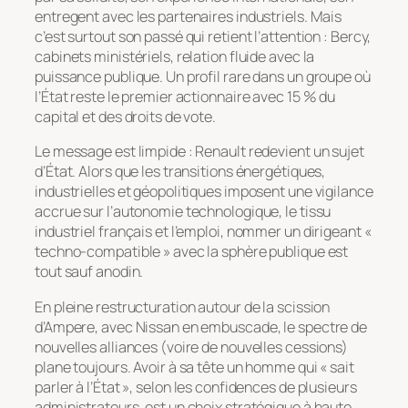
entregent avec les partenaires industriels. Mais
c’est surtout son passé qui retient l’attention : Bercy,
cabinets ministériels, relation fluide avec la
puissance publique. Un profil rare dans un groupe où
l’État reste le premier actionnaire avec 15 % du
capital et des droits de vote.
Le message est limpide : Renault redevient un sujet
d’État. Alors que les transitions énergétiques,
industrielles et géopolitiques imposent une vigilance
accrue sur l’autonomie technologique, le tissu
industriel français et l’emploi, nommer un dirigeant «
techno-compatible » avec la sphère publique est
tout sauf anodin.
En pleine restructuration autour de la scission
d’Ampere, avec Nissan en embuscade, le spectre de
nouvelles alliances (voire de nouvelles cessions)
plane toujours. Avoir à sa tête un homme qui « sait
parler à l’État », selon les confidences de plusieurs
administrateurs, est un choix stratégique à haute