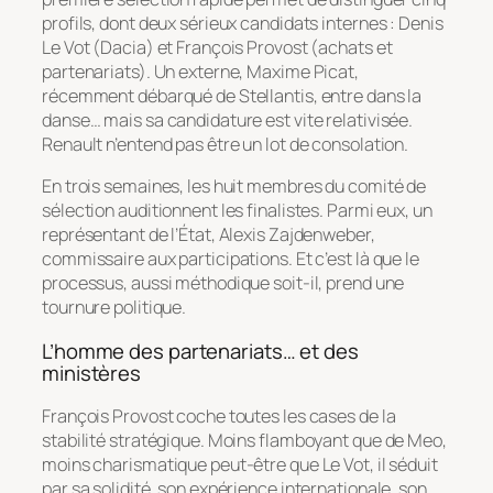
profils, dont deux sérieux candidats internes : Denis
Le Vot (Dacia) et François Provost (achats et
partenariats). Un externe, Maxime Picat,
récemment débarqué de Stellantis, entre dans la
danse… mais sa candidature est vite relativisée.
Renault n’entend pas être un lot de consolation.
En trois semaines, les huit membres du comité de
sélection auditionnent les finalistes. Parmi eux, un
représentant de l’État, Alexis Zajdenweber,
commissaire aux participations. Et c’est là que le
processus, aussi méthodique soit-il, prend une
tournure politique.
L’homme des partenariats… et des
ministères
François Provost coche toutes les cases de la
stabilité stratégique. Moins flamboyant que de Meo,
moins charismatique peut-être que Le Vot, il séduit
par sa solidité, son expérience internationale, son