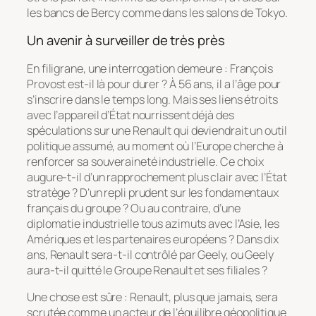
les bancs de Bercy comme dans les salons de Tokyo.
Un avenir à surveiller de très près
En filigrane, une interrogation demeure : François
Provost est-il là pour durer ? À 56 ans, il a l’âge pour
s’inscrire dans le temps long. Mais ses liens étroits
avec l’appareil d’État nourrissent déjà des
spéculations sur une Renault qui deviendrait un outil
politique assumé, au moment où l’Europe cherche à
renforcer sa souveraineté industrielle. Ce choix
augure-t-il d’un rapprochement plus clair avec l’État
stratège ? D’un repli prudent sur les fondamentaux
français du groupe ? Ou au contraire, d’une
diplomatie industrielle tous azimuts avec l’Asie, les
Amériques et les partenaires européens ? Dans dix
ans, Renault sera-t-il contrôlé par Geely, ou Geely
aura-t-il quitté le Groupe Renault et ses filiales ?
Une chose est sûre : Renault, plus que jamais, sera
scrutée comme un acteur de l’équilibre géopolitique