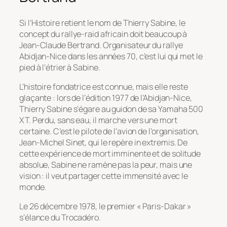
Si l’Histoire retient le nom de Thierry Sabine, le
concept du rallye-raid africain doit beaucoup à
Jean-Claude Bertrand. Organisateur du rallye
Abidjan-Nice dans les années 70, c’est lui qui met le
pied à l’étrier à Sabine.
L’histoire fondatrice est connue, mais elle reste
glaçante : lors de l’édition 1977 de l’Abidjan-Nice,
Thierry Sabine s’égare au guidon de sa Yamaha 500
XT. Perdu, sans eau, il marche vers une mort
certaine. C’est le pilote de l’avion de l’organisation,
Jean-Michel Sinet, qui le repère
in extremis
. De
cette expérience de mort imminente et de solitude
absolue, Sabine ne ramène pas la peur, mais une
vision : il veut partager cette immensité avec le
monde.
Le 26 décembre 1978, le premier « Paris-Dakar »
s’élance du Trocadéro.