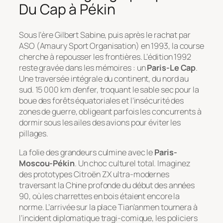
Du Cap à Pékin
Sous l’ère Gilbert Sabine, puis après le rachat par
ASO (Amaury Sport Organisation) en 1993, la course
cherche à repousser les frontières. L’édition 1992
reste gravée dans les mémoires : un
Paris-Le Cap
.
Une traversée intégrale du continent, du nord au
sud. 15 000 km d’enfer, troquant le sable sec pour la
boue des forêts équatoriales et l’insécurité des
zones de guerre, obligeant parfois les concurrents à
dormir sous les ailes des avions pour éviter les
pillages.
La folie des grandeurs culmine avec le
Paris-
Moscou-Pékin
. Un choc culturel total. Imaginez
des prototypes Citroën ZX ultra-modernes
traversant la Chine profonde du début des années
90, où les charrettes en bois étaient encore la
norme. L’arrivée sur la place Tian’anmen tournera à
l’incident diplomatique tragi-comique, les policiers