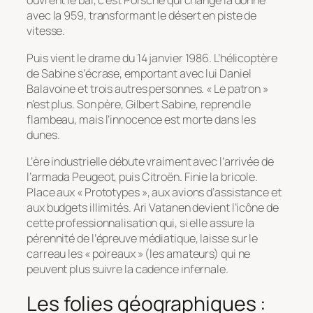
ouvrent le bal, c’est Porsche qui change la donne
avec la 959, transformant le désert en piste de
vitesse.
Puis vient le drame du 14 janvier 1986. L’hélicoptère
de Sabine s’écrase, emportant avec lui Daniel
Balavoine et trois autres personnes. « Le patron »
n’est plus. Son père, Gilbert Sabine, reprend le
flambeau, mais l’innocence est morte dans les
dunes.
L’ère industrielle débute vraiment avec l’arrivée de
l’armada Peugeot, puis Citroën. Finie la bricole.
Place aux « Prototypes », aux avions d’assistance et
aux budgets illimités. Ari Vatanen devient l’icône de
cette professionnalisation qui, si elle assure la
pérennité de l’épreuve médiatique, laisse sur le
carreau les « poireaux » (les amateurs) qui ne
peuvent plus suivre la cadence infernale.
Les folies géographiques :