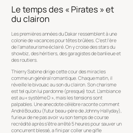
Le temps des « Pirates » et
du clairon
Les premières années du Dakar ressemblent à une
colonie de vacances pour têtes brûlées. C’est l’ère
de l’amateurisme éclairé. On y croise des stars du
showbiz, des héritiers, des garagistes de banlieue et
des routiers.
Thierry Sabine dirige cette cour des miracles
comme un général romantique. Chaque matin, il
réveille le bivouac au son du clairon. Son charisme
est tel qu’on lui pardonne (presque) tout. L’ambiance
est au « système D », mais les tensions sont
palpables. Une anecdote célèbre raconte comment
André Boudou (futur beau-père de Johnny Hallyday),
furieux de ne pas avoir vu son temps de course
recrédité après s’être arrêté 5 heures pour sauver un
concurrent blessé, a fini par coller une gifle