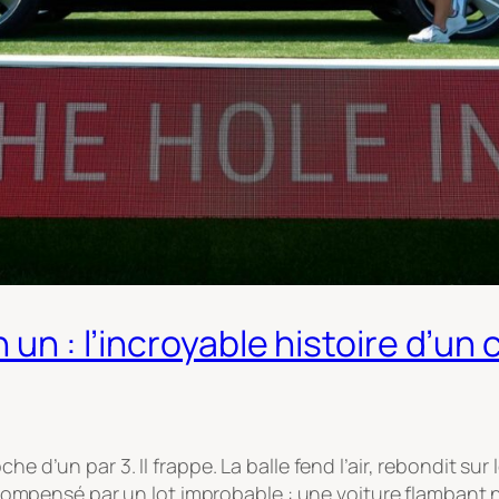
 un : l’incroyable histoire d’un
e d’un par 3. Il frappe. La balle fend l’air, rebondit sur 
i récompensé par un lot improbable : une voiture flamba