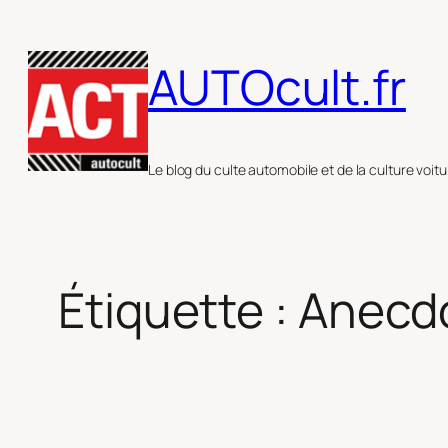
Aller
au
AUTOcult.fr
contenu
Le blog du culte automobile et de la culture voitu
Étiquette :
Anecdo