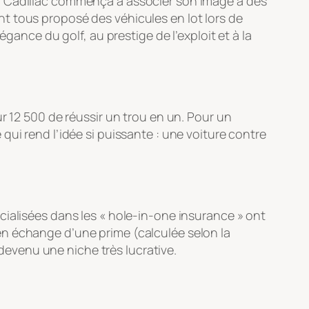
0, Cadillac commença à associer son image à des
t tous proposé des véhicules en lot lors de
gance du golf, au prestige de l’exploit et à la
r 12 500 de réussir un trou en un. Pour un
ui rend l’idée si puissante : une voiture contre
cialisées dans les « hole-in-one insurance » ont
en échange d’une prime (calculée selon la
 devenu une niche très lucrative.