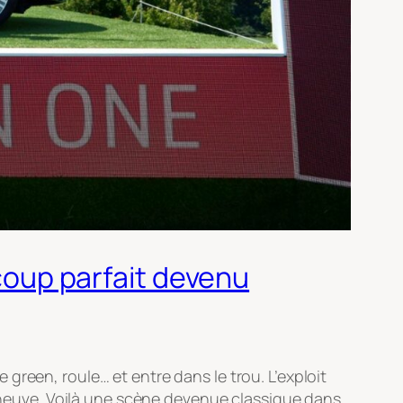
 coup parfait devenu
le green, roule… et entre dans le trou. L’exploit
nt neuve. Voilà une scène devenue classique dans