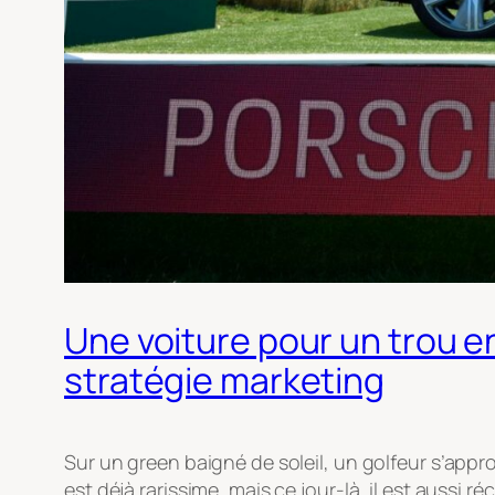
Une voiture pour un trou en
stratégie marketing
Sur un green baigné de soleil, un golfeur s’approch
est déjà rarissime, mais ce jour-là, il est auss