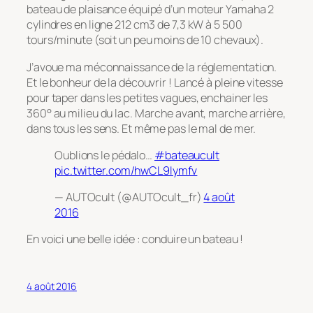
bateau de plaisance équipé d’un moteur Yamaha 2
cylindres en ligne 212 cm3 de 7,3 kW à 5 500
tours/minute (soit un peu moins de 10 chevaux).
J’avoue ma méconnaissance de la réglementation.
Et le bonheur de la découvrir ! Lancé à pleine vitesse
pour taper dans les petites vagues, enchainer les
360° au milieu du lac. Marche avant, marche arrière,
dans tous les sens. Et même pas le mal de mer.
Oublions le pédalo…
#bateaucult
pic.twitter.com/hwCL9Iymfv
— AUTOcult (@AUTOcult_fr)
4 août
2016
En voici une belle idée : conduire un bateau !
4 août 2016