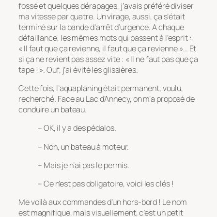
fossé et quelques dérapages, j’avais préféré diviser
ma vitesse par quatre. Un virage, aussi, ça s’était
terminé sur la bande d’arrêt d’urgence. A chaque
défaillance, les mêmes mots qui passent à l’esprit :
« Il faut que ça revienne, il faut que ça revienne »… Et
si ça ne revient pas assez vite : « Il ne faut pas que ça
tape ! ». Ouf, j’ai évité les glissières.
Cette fois, l’aquaplaning était permanent, voulu,
recherché. Face au Lac d’Annecy, on m’a proposé de
conduire un bateau.
– OK, il y a des pédalos.
– Non, un bateau à moteur.
– Mais je n’ai pas le permis.
– Ce n’est pas obligatoire, voici les clés !
Me voilà aux commandes d’un hors-bord ! Le nom
est magnifique, mais visuellement, c’est un petit