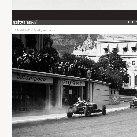
#464488017
/
gettyimages.com