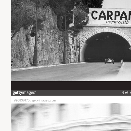
#98837475
/
gettyimages.com