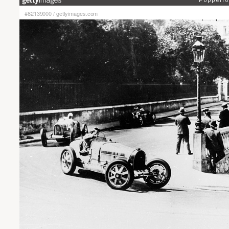
#82139000
/
gettyimages.com