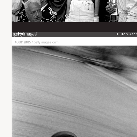
#88812485
/
gettyimages.com