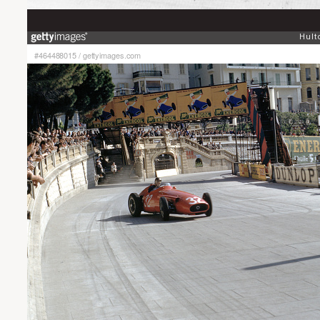
#464488015
/
gettyimages.com