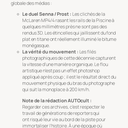
globale des médias :
Le duel Senna / Prost :
Les clichés de la
McLaren MP4/4 rasant les rails de la Piscine à
quelques millimètres près ne sont pas des
rendus 3D. Les étincelles qui jaillissent du fond
plat en titane ont réellement illuminé le bitume
monégasque.
La vérité du mouvement :
Les filés
photographiques de cette décennie capturent
la vitesse d’une manière organique. Le flou
artistique n’est pas un effet photoshop
appliqué après coup ; il est le résultat direct du
mouvement physique du bras du photographe
qui suit la monoplace à 200 km/h.
Note de la rédaction AUTOcult :
Regarder ces archives, c’est respecter le
travail de générations de reporters qui
ont risqué leur vie au bord de la piste pour
immortaliser l’histoire. À une époque où