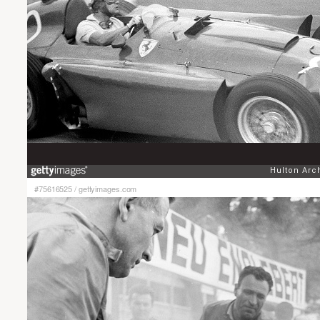
#75616525
/
gettyimages.com