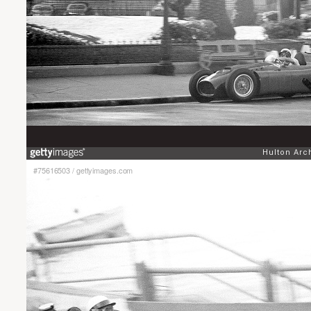
#75616503
/
gettyimages.com