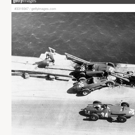
#3319347
/
gettyimages.com