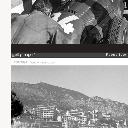
#80748911
/
gettyimages.com