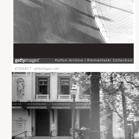
#72243017
/
gettyimages.com