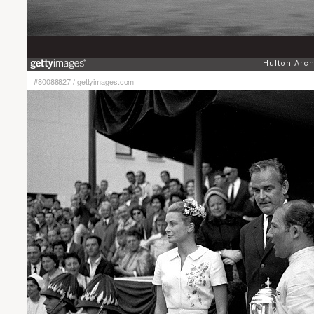
#80088827
/
gettyimages.com