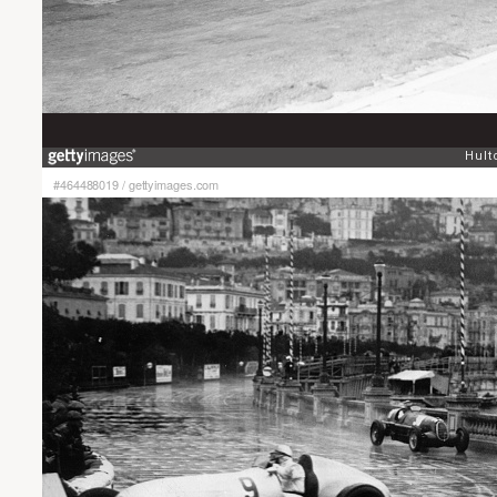
#464488019
/
gettyimages.com