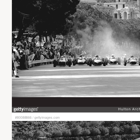
#80088866
/
gettyimages.com