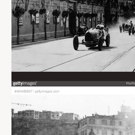
#464480667
/
gettyimages.com