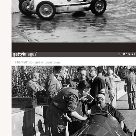
#167498135
/
gettyimages.com