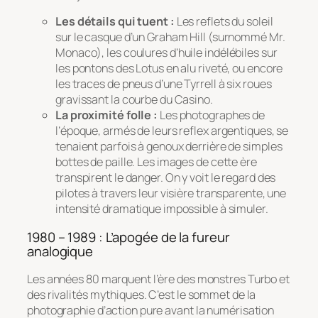
Les détails qui tuent :
Les reflets du soleil
sur le casque d’un Graham Hill (surnommé
Mr.
Monaco
), les coulures d’huile indélébiles sur
les pontons des Lotus en alu riveté, ou encore
les traces de pneus d’une Tyrrell à six roues
gravissant la courbe du Casino.
La proximité folle :
Les photographes de
l’époque, armés de leurs reflex argentiques, se
tenaient parfois à genoux derrière de simples
bottes de paille. Les images de cette ère
transpirent le danger. On y voit le regard des
pilotes à travers leur visière transparente, une
intensité dramatique impossible à simuler.
1980 – 1989 : L’apogée de la fureur
analogique
Les années 80 marquent l’ère des monstres Turbo et
des rivalités mythiques. C’est le sommet de la
photographie d’action pure avant la numérisation