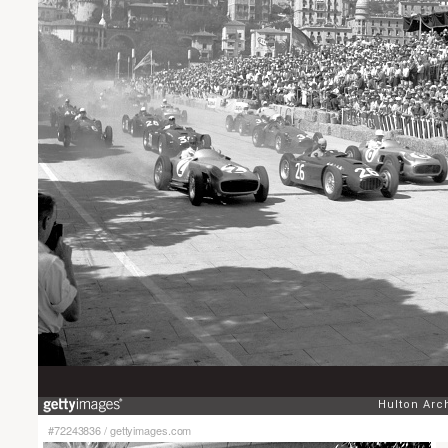
#72243836
/
gettyimages.com