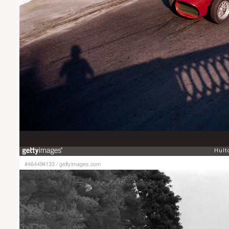
#464494133
/
gettyimages.com