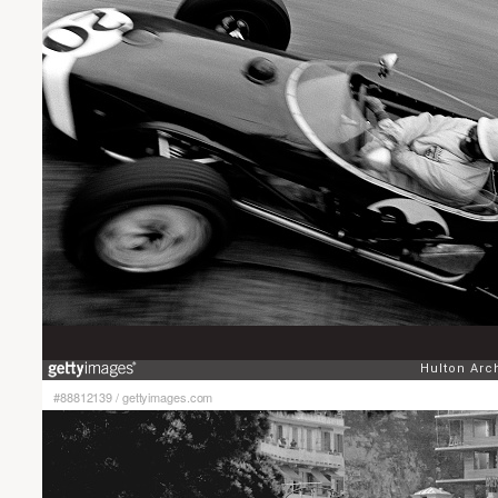
#88812139
/
gettyimages.com