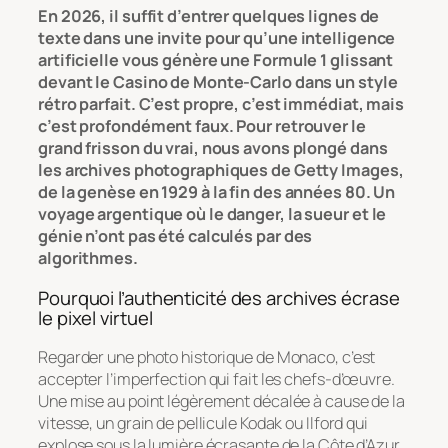
En 2026, il suffit d’entrer quelques lignes de
texte dans une invite pour qu’une intelligence
artificielle vous génère une Formule 1 glissant
devant le Casino de Monte-Carlo dans un style
rétro parfait. C’est propre, c’est immédiat, mais
c’est profondément faux. Pour retrouver le
grand frisson du vrai, nous avons plongé dans
les archives photographiques de Getty Images,
de la genèse en 1929 à la fin des années 80. Un
voyage argentique où le danger, la sueur et le
génie n’ont pas été calculés par des
algorithmes.
Pourquoi l’authenticité des archives écrase
le pixel virtuel
Regarder une photo historique de Monaco, c’est
accepter l’imperfection qui fait les chefs-d’œuvre.
Une mise au point légèrement décalée à cause de la
vitesse, un grain de pellicule Kodak ou Ilford qui
explose sous la lumière écrasante de la Côte d’Azur,