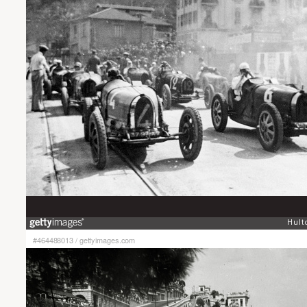
#464488013
/
gettyimages.com