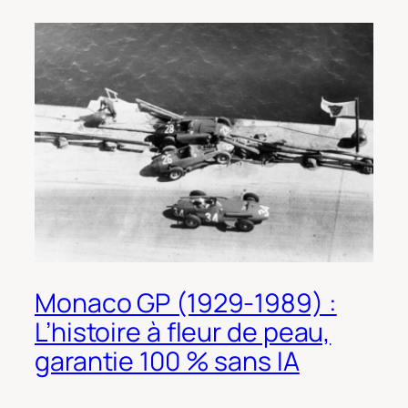
Monaco GP (1929-1989) :
L’histoire à fleur de peau,
garantie 100 % sans IA