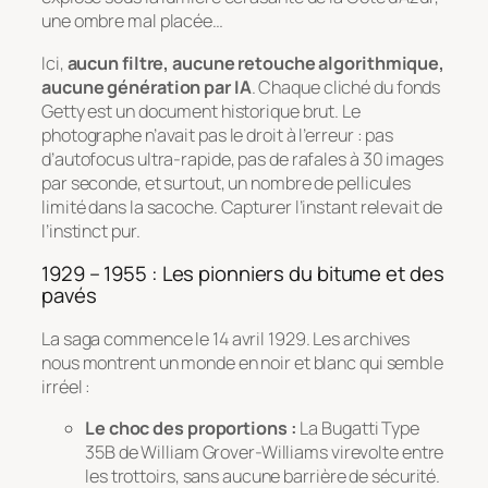
une ombre mal placée…
Ici,
aucun filtre, aucune retouche algorithmique,
aucune génération par IA
. Chaque cliché du fonds
Getty est un document historique brut. Le
photographe n’avait pas le droit à l’erreur : pas
d’autofocus ultra-rapide, pas de rafales à 30 images
par seconde, et surtout, un nombre de pellicules
limité dans la sacoche. Capturer l’instant relevait de
l’instinct pur.
1929 – 1955 : Les pionniers du bitume et des
pavés
La saga commence le 14 avril 1929. Les archives
nous montrent un monde en noir et blanc qui semble
irréel :
Le choc des proportions :
La Bugatti Type
35B de William Grover-Williams virevolte entre
les trottoirs, sans aucune barrière de sécurité.