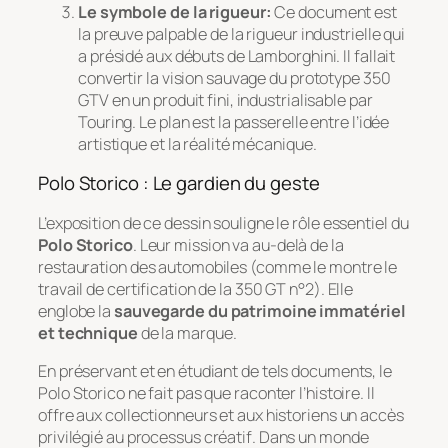
Le symbole de la rigueur:
Ce document est
la preuve palpable de la rigueur industrielle qui
a présidé aux débuts de Lamborghini. Il fallait
convertir la vision sauvage du prototype 350
GTV en un produit fini, industrialisable par
Touring. Le plan est la passerelle entre l’idée
artistique et la réalité mécanique.
Polo Storico : Le gardien du geste
L’exposition de ce dessin souligne le rôle essentiel du
Polo Storico
. Leur mission va au-delà de la
restauration des automobiles (comme le montre le
travail de certification de la 350 GT n°2). Elle
englobe la
sauvegarde du patrimoine immatériel
et technique
de la marque.
En préservant et en étudiant de tels documents, le
Polo Storico ne fait pas que raconter l’histoire. Il
offre aux collectionneurs et aux historiens un accès
privilégié au
processus créatif
. Dans un monde