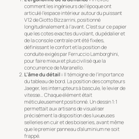
comment les ingénieurs de l’époque ont
articulé l’espace intérieur autour du puissant
V12 de Giotto Bizzarrini, positionné
longitudinalement à l’avant. C’est sur ce papier
que les cotes exactes du volant, du pédalier et
de la console centrale ont été fixées,
définissant le confort et la position de
conduite exigés par Ferruccio Lamborghini,
pour faire mieux et plus civilisé que la
concurrence de Maranello.
L’âme du détail :
Il témoigne de l’importance
du tableau de bord. La position des compteurs
Jaeger, les interrupteurs à bascule, le levier de
vitesse… Chaque élément était
méticuleusement positionné. Un dessin 1:1
permettait aux artisans de visualiser
précisément la disposition des luxueuses
selleries en cuir et des boiseries, avant même
que le premier panneau d’aluminium ne soit
frappé.