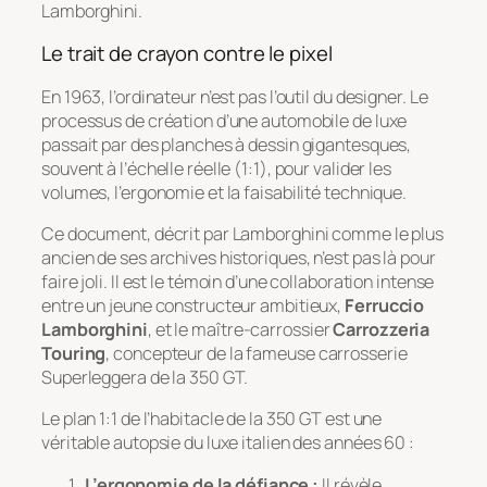
Lamborghini.
Le trait de crayon contre le pixel
En 1963, l’ordinateur n’est pas l’outil du designer. Le
processus de création d’une automobile de luxe
passait par des planches à dessin gigantesques,
souvent à l’échelle réelle (1:1), pour valider les
volumes, l’ergonomie et la faisabilité technique.
Ce document, décrit par Lamborghini comme le plus
ancien de ses archives historiques, n’est pas là pour
faire joli. Il est le témoin d’une collaboration intense
entre un jeune constructeur ambitieux,
Ferruccio
Lamborghini
, et le maître-carrossier
Carrozzeria
Touring
, concepteur de la fameuse carrosserie
Superleggera
de la 350 GT.
Le plan 1:1 de l’habitacle de la 350 GT est une
véritable autopsie du luxe italien des années 60 :
L’ergonomie de la défiance :
Il révèle