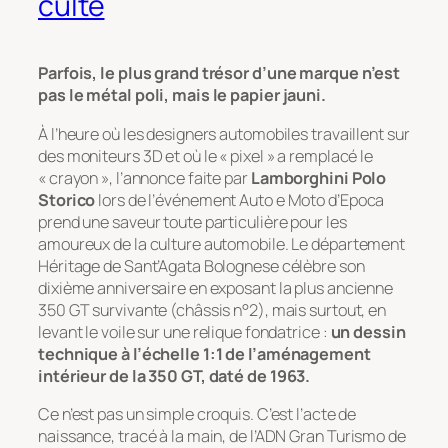
culte
Parfois, le plus grand trésor d’une marque n’est
pas le métal poli, mais le papier jauni.
À l’heure où les designers automobiles travaillent sur
des moniteurs 3D et où le « pixel » a remplacé le
« crayon », l’annonce faite par
Lamborghini Polo
Storico
lors de l’événement Auto e Moto d’Epoca
prend une saveur toute particulière pour les
amoureux de la culture automobile. Le département
Héritage de Sant’Agata Bolognese célèbre son
dixième anniversaire en exposant la plus ancienne
350 GT survivante (châssis n°2), mais surtout, en
levant le voile sur une relique fondatrice :
un dessin
technique à l’échelle 1:1 de l’aménagement
intérieur de la 350 GT, daté de 1963.
Ce n’est pas un simple croquis. C’est l’acte de
naissance, tracé à la main, de l’ADN
Gran Turismo
de