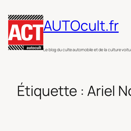
Aller
au
AUTOcult.fr
contenu
Le blog du culte automobile et de la culture voitu
Étiquette :
Ariel 