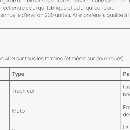
l garde un œil sur ses voitures, assurant une valeur de 
irect entre celui qui fabrique et celui qui conduit.
nuelle d’environ 200 unités, Ariel préfère la qualité à l
r son ADN sur tous les terrains (et même sur deux roues) :
Type
Pa
Un
Track-car
bri
Pr
Moto
de
La 