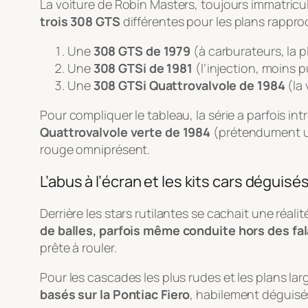
La voiture de Robin Masters, toujours immatric
trois 308 GTS
différentes pour les plans rappro
Une
308 GTS de 1979
(à carburateurs, la p
Une
308 GTSi de 1981
(l’injection, moins p
Une
308 GTSi Quattrovalvole de 1984
(la 
Pour compliquer le tableau, la série a parfois i
Quattrovalvole verte de 1984
(prétendument une
rouge omniprésent.
L’abus à l’écran et les kits cars déguisé
Derrière les stars rutilantes se cachait une réali
de balles, parfois même conduite hors des fa
prête à rouler.
Pour les cascades les plus rudes et les plans lar
basés sur la Pontiac Fiero
, habilement déguisés