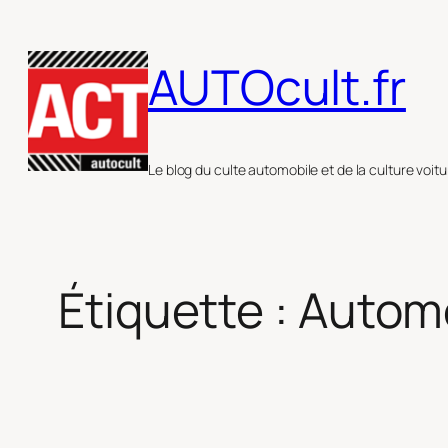
Aller
au
AUTOcult.fr
contenu
Le blog du culte automobile et de la culture voitu
Étiquette :
Automo