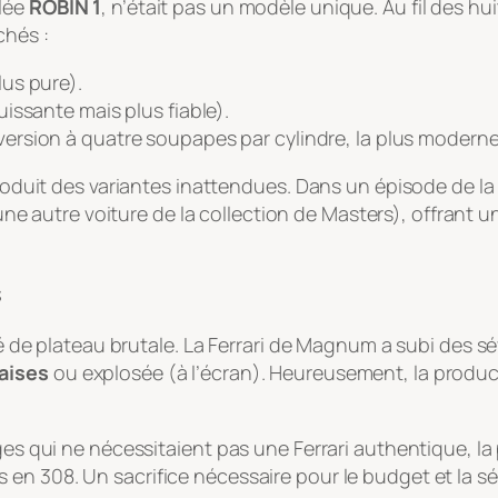
ulée
ROBIN 1
, n’était pas un modèle unique. Au fil des hu
chés :
lus pure).
uissante mais plus fiable).
version à quatre soupapes par cylindre, la plus moderne 
ntroduit des variantes inattendues. Dans un épisode de 
 autre voiture de la collection de Masters), offrant u
s
té de plateau brutale. La Ferrari de Magnum a subi des sé
laises
ou explosée (à l’écran). Heureusement, la product
ges qui ne nécessitaient pas une Ferrari authentique, la 
 en 308. Un sacrifice nécessaire pour le budget et la sé