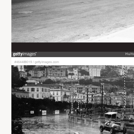
#464488019
/
gettyimages.com