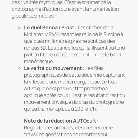
des rivalités mythiques. C’est le sommet de la
photographie d’action pure avant la numérisation
globale des médias :
Le duel Senna / Prost :
Les clichés de la
McLaren MP4/4 rasant les rails de la Piscine à
quelques millimètres près ne sont pas des
rendus 3D. Les étincelles qui jaillissent du fond
plat en titane ont réellement illuminé le bitume
monégasque.
La vérité du mouvement :
Les filés
photographiques de cette décennie capturent
la vitesse d’une manière organique. Le flou
artistique n’est pas un effet photoshop
appliqué après coup ; il est le résultat direct du
mouvement physique du bras du photographe
qui suit la monoplace à 200 km/h.
Note de la rédaction AUTOcult :
Regarder ces archives, c’est respecter le
travail de générations de reporters qui