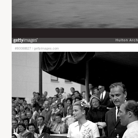
#80088827
/
gettyimages.com