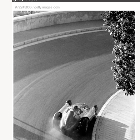
#72243836
/
gettyimages.com