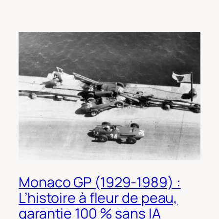
Monaco GP (1929-1989) :
L’histoire à fleur de peau,
garantie 100 % sans IA