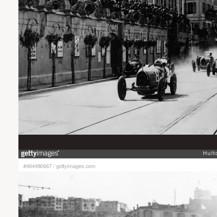
#464480667
/
gettyimages.com