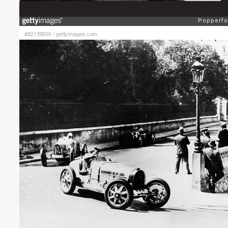
#82139000
/
gettyimages.com