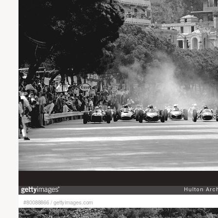
#80088866
/
gettyimages.com