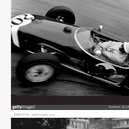
#88812139
/
gettyimages.com