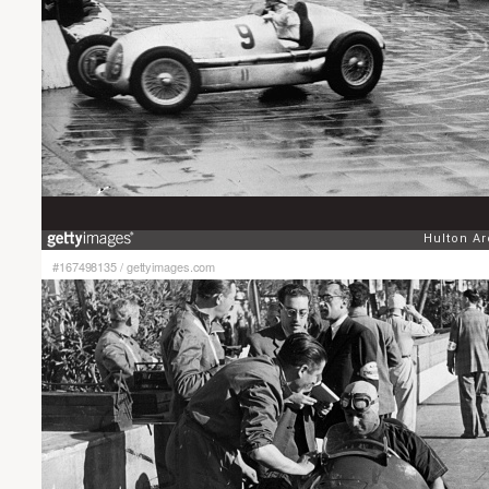
#167498135
/
gettyimages.com