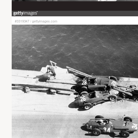
#3319347
/
gettyimages.com