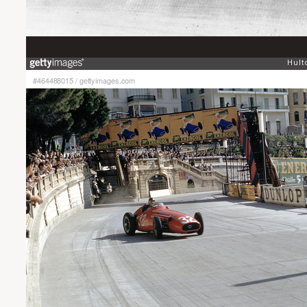
#464488015
/
gettyimages.com