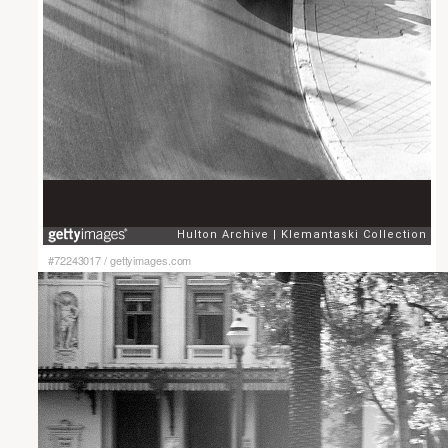
#72243017
/
gettyimages.com