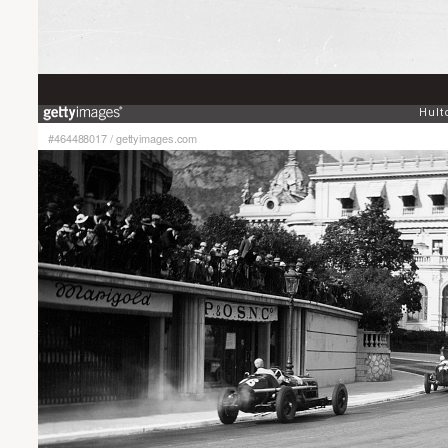
#464488017
/
gettyimages.com