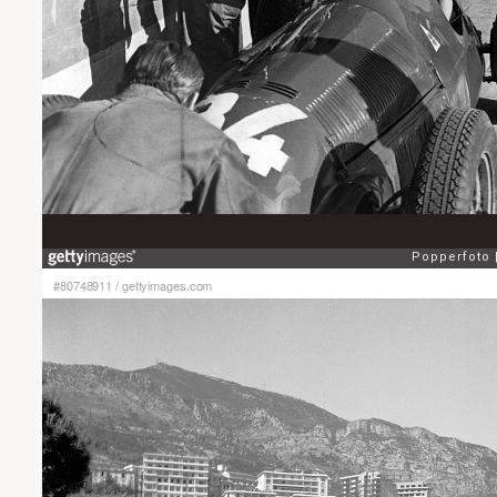
#80748911
/
gettyimages.com