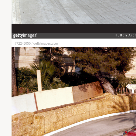
#72243050
/
gettyimages.com