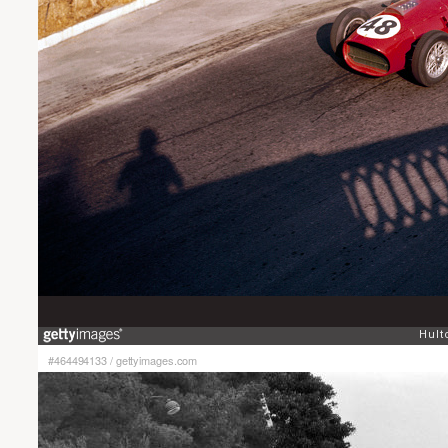
#464494133
/
gettyimages.com