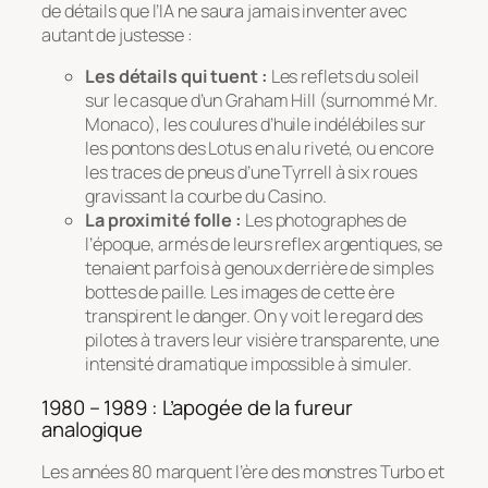
de détails que l’IA ne saura jamais inventer avec
autant de justesse :
Les détails qui tuent :
Les reflets du soleil
sur le casque d’un Graham Hill (surnommé
Mr.
Monaco
), les coulures d’huile indélébiles sur
les pontons des Lotus en alu riveté, ou encore
les traces de pneus d’une Tyrrell à six roues
gravissant la courbe du Casino.
La proximité folle :
Les photographes de
l’époque, armés de leurs reflex argentiques, se
tenaient parfois à genoux derrière de simples
bottes de paille. Les images de cette ère
transpirent le danger. On y voit le regard des
pilotes à travers leur visière transparente, une
intensité dramatique impossible à simuler.
1980 – 1989 : L’apogée de la fureur
analogique
Les années 80 marquent l’ère des monstres Turbo et