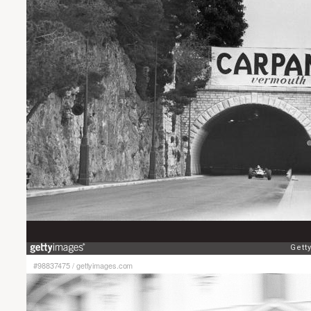
#98837475
/
gettyimages.com