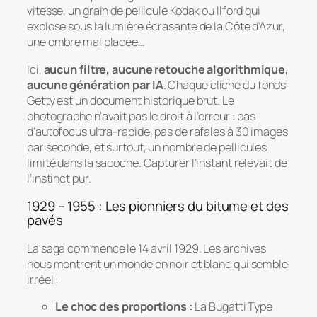
vitesse, un grain de pellicule Kodak ou Ilford qui
explose sous la lumière écrasante de la Côte d’Azur,
une ombre mal placée…
Ici,
aucun filtre, aucune retouche algorithmique,
aucune génération par IA
. Chaque cliché du fonds
Getty est un document historique brut. Le
photographe n’avait pas le droit à l’erreur : pas
d’autofocus ultra-rapide, pas de rafales à 30 images
par seconde, et surtout, un nombre de pellicules
limité dans la sacoche. Capturer l’instant relevait de
l’instinct pur.
1929 – 1955 : Les pionniers du bitume et des
pavés
La saga commence le 14 avril 1929. Les archives
nous montrent un monde en noir et blanc qui semble
irréel :
Le choc des proportions :
La Bugatti Type