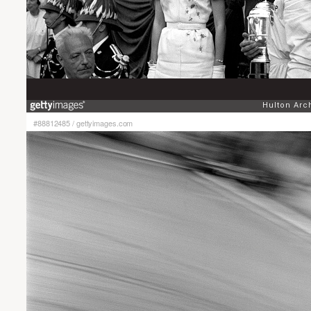
#88812485
/
gettyimages.com