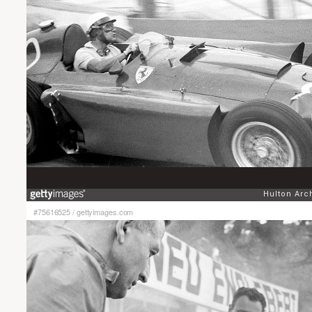
#75616525
/
gettyimages.com