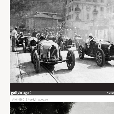
#464488013
/
gettyimages.com