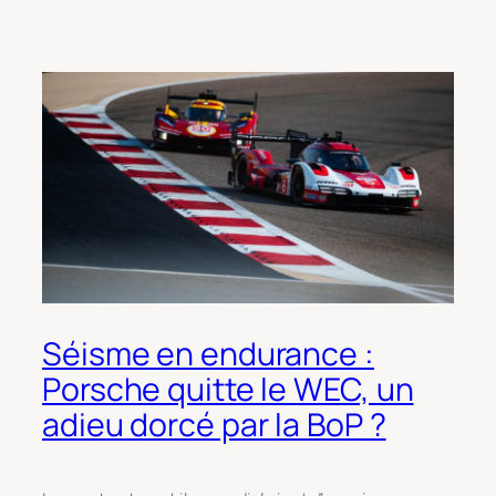
Séisme en endurance :
Porsche quitte le WEC, un
adieu dorcé par la BoP ?