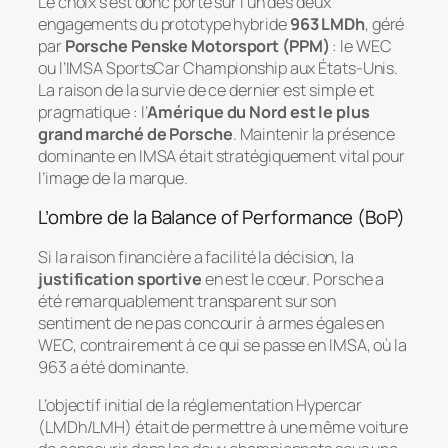
Le choix s’est donc porté sur l’un des deux
engagements du prototype hybride
963 LMDh
, géré
par
Porsche Penske Motorsport (PPM)
: le WEC
ou l’IMSA SportsCar Championship aux États-Unis.
La raison de la survie de ce dernier est simple et
pragmatique : l’
Amérique du Nord est le plus
grand marché de Porsche
. Maintenir la présence
dominante en IMSA était stratégiquement vital pour
l’image de la marque.
L’ombre de la Balance of Performance (BoP)
Si la raison financière a facilité la décision, la
justification sportive
en est le cœur. Porsche a
été remarquablement transparent sur son
sentiment de ne pas concourir à armes égales en
WEC, contrairement à ce qui se passe en IMSA, où la
963 a été dominante.
L’objectif initial de la réglementation Hypercar
(LMDh/LMH) était de permettre à une même voiture