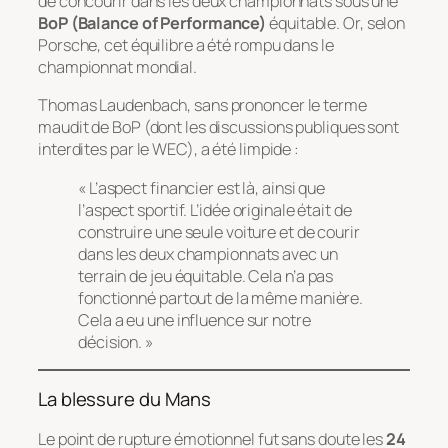
de concourir dans les deux championnats sous une
BoP (Balance of Performance)
équitable. Or, selon
Porsche, cet équilibre a été rompu dans le
championnat mondial.
Thomas Laudenbach, sans prononcer le terme
maudit de BoP (dont les discussions publiques sont
interdites par le WEC), a été limpide :
« L’aspect financier est là, ainsi que
l’aspect sportif. L’idée originale était de
construire une seule voiture et de courir
dans les deux championnats avec un
terrain de jeu équitable
. Cela n’a pas
fonctionné partout de la même manière.
Cela a eu une influence sur notre
décision. »
La blessure du Mans
Le point de rupture émotionnel fut sans doute les
24