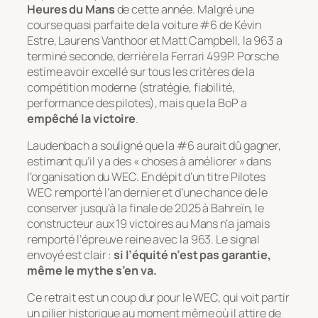
Heures du Mans
de cette année. Malgré une
course quasi parfaite de la voiture #6 de Kévin
Estre, Laurens Vanthoor et Matt Campbell, la 963 a
terminé seconde, derrière la Ferrari 499P. Porsche
estime avoir excellé sur tous les critères de la
compétition moderne (stratégie, fiabilité,
performance des pilotes), mais que la BoP a
empêché la victoire
.
Laudenbach a souligné que la #6 aurait dû gagner,
estimant qu’il y a des «
choses à améliorer
» dans
l’organisation du WEC. En dépit d’un titre Pilotes
WEC remporté l’an dernier et d’une chance de le
conserver jusqu’à la finale de 2025 à Bahreïn, le
constructeur aux 19 victoires au Mans n’a jamais
remporté l’épreuve reine avec la 963. Le signal
envoyé est clair :
si l’équité n’est pas garantie,
même le mythe s’en va.
Ce retrait est un coup dur pour le WEC, qui voit partir
un pilier historique au moment même où il attire de