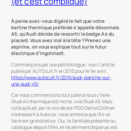
(et c’est compliqué)
À peine avez-vous digéré le fait que votre
berline thermique préférée s’appelle désormais
A5, qu’Audi décide de ressortir le badge A4 du
placard. Vous avez mal à la tête ? Prenez une
aspirine, on vous explique tout sur le futur
électrique d’Ingolstadt.
Commençons par une petite blague : voici l’article
publié par AUTOcult.fr en 2015 pour le 1er avril…
https://www.autocult.fr/2015/audi-planche-sur-
une-audi-45/
Car nous commencions tout juste à nous y faire :
l’Audi A4 thermique est morte, vive l’Audi A5. Mais
voilà qu’Audi, par la voix de son PDG Gernot Döllner
s’adressant à
Autocar
, nous annonce que l’A4 va
faire son grand retour. Oui, la familiale présente au
catalogue depuis 1994, et récemment disparue, est