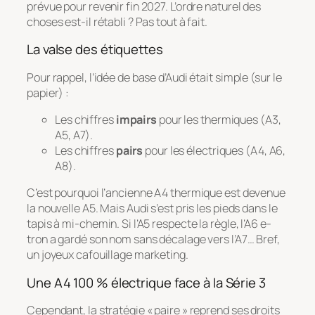
prévue pour revenir fin 2027. L’ordre naturel des
choses est-il rétabli ? Pas tout à fait.
La valse des étiquettes
Pour rappel, l’idée de base d’Audi était simple (sur le
papier) :
Les chiffres
impairs
pour les thermiques (A3,
A5, A7).
Les chiffres
pairs
pour les électriques (A4, A6,
A8).
C’est pourquoi l’ancienne A4 thermique est devenue
la nouvelle A5. Mais Audi s’est pris les pieds dans le
tapis à mi-chemin. Si l’A5 respecte la règle, l’A6 e-
tron a gardé son nom sans décalage vers l’A7… Bref,
un joyeux cafouillage marketing.
Une A4 100 % électrique face à la Série 3
Cependant, la stratégie « paire » reprend ses droits