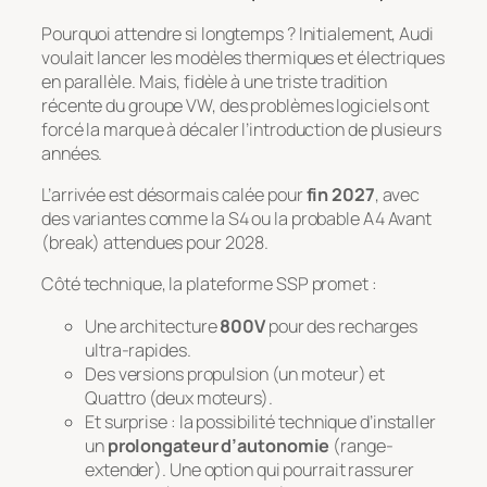
Pourquoi attendre si longtemps ? Initialement, Audi
voulait lancer les modèles thermiques et électriques
en parallèle. Mais, fidèle à une triste tradition
récente du groupe VW, des problèmes logiciels ont
forcé la marque à décaler l’introduction de plusieurs
années.
L’arrivée est désormais calée pour
fin 2027
, avec
des variantes comme la S4 ou la probable A4 Avant
(break) attendues pour 2028.
Côté technique, la plateforme SSP promet :
Une architecture
800V
pour des recharges
ultra-rapides.
Des versions propulsion (un moteur) et
Quattro (deux moteurs).
Et surprise : la possibilité technique d’installer
un
prolongateur d’autonomie
(range-
extender). Une option qui pourrait rassurer