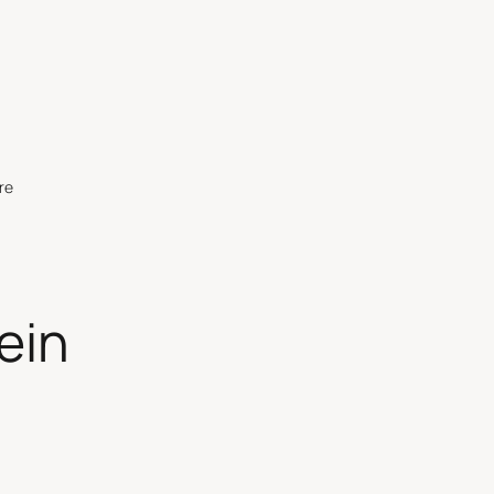
re
ein