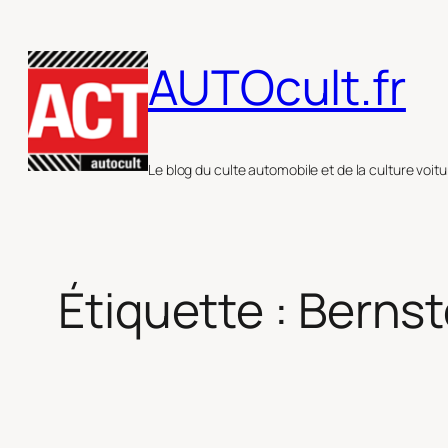
Aller
au
AUTOcult.fr
contenu
Le blog du culte automobile et de la culture voitu
Étiquette :
Bernst