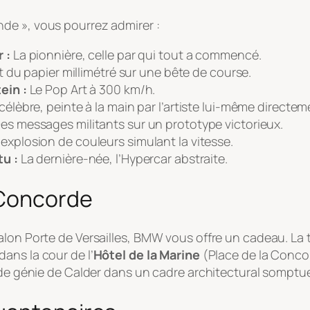
de », vous pourrez admirer :
 :
La pionnière, celle par qui tout a commencé.
t du papier millimétré sur une bête de course.
ein :
Le Pop Art à 300 km/h.
célèbre, peinte à la main par l’artiste lui-même directe
es messages militants sur un prototype victorieux.
explosion de couleurs simulant la vitesse.
u :
La dernière-née, l’Hypercar abstraite.
 Concorde
lon Porte de Versailles, BMW vous offre un cadeau. La t
dans la cour de l’
Hôtel de la Marine
(Place de la Conco
t de génie de Calder dans un cadre architectural somptu