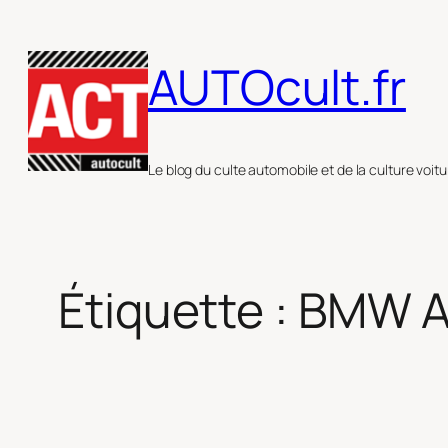
Aller
au
AUTOcult.fr
contenu
Le blog du culte automobile et de la culture voitu
Étiquette :
BMW A