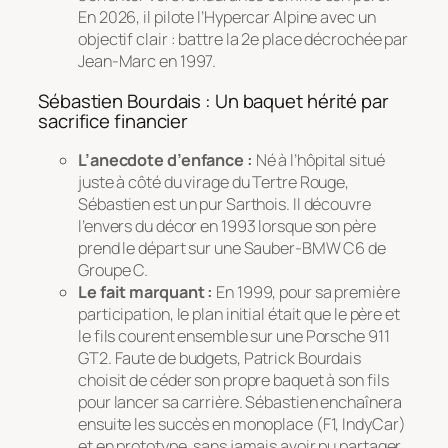
En 2026, il pilote l’Hypercar Alpine avec un
objectif clair : battre la 2e place décrochée par
Jean-Marc en 1997.
Sébastien Bourdais : Un baquet hérité par
sacrifice financier
L’anecdote d’enfance :
Né à l’hôpital situé
juste à côté du virage du Tertre Rouge,
Sébastien est un pur Sarthois. Il découvre
l’envers du décor en 1993 lorsque son père
prend le départ sur une Sauber-BMW C6 de
Groupe C.
Le fait marquant :
En 1999, pour sa première
participation, le plan initial était que le père et
le fils courent ensemble sur une Porsche 911
GT2. Faute de budgets, Patrick Bourdais
choisit de céder son propre baquet à son fils
pour lancer sa carrière. Sébastien enchaînera
ensuite les succès en monoplace (F1, IndyCar)
et en prototype, sans jamais avoir pu partager