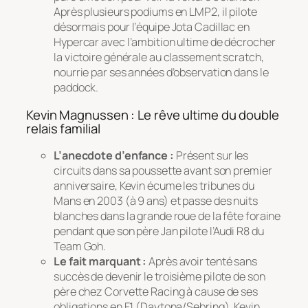
Après plusieurs podiums en LMP2, il pilote
désormais pour l’équipe Jota Cadillac en
Hypercar avec l’ambition ultime de décrocher
la victoire générale au classement scratch,
nourrie par ses années d’observation dans le
paddock.
Kevin Magnussen : Le rêve ultime du double
relais familial
L’anecdote d’enfance :
Présent sur les
circuits dans sa poussette avant son premier
anniversaire, Kevin écume les tribunes du
Mans en 2003 (à 9 ans) et passe des nuits
blanches dans la grande roue de la fête foraine
pendant que son père Jan pilote l’Audi R8 du
Team Goh.
Le fait marquant :
Après avoir tenté sans
succès de devenir le troisième pilote de son
père chez Corvette Racing à cause de ses
obligations en F1 (Daytona/Sebring), Kevin