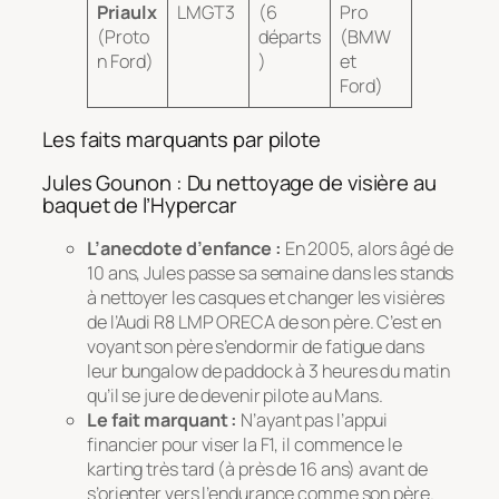
Priaulx
LMGT3
(6
Pro
(Proto
départs
(BMW
n Ford)
)
et
Ford)
Les faits marquants par pilote
Jules Gounon : Du nettoyage de visière au
baquet de l’Hypercar
L’anecdote d’enfance :
En 2005, alors âgé de
10 ans, Jules passe sa semaine dans les stands
à nettoyer les casques et changer les visières
de l’Audi R8 LMP ORECA de son père. C’est en
voyant son père s’endormir de fatigue dans
leur bungalow de paddock à 3 heures du matin
qu’il se jure de devenir pilote au Mans.
Le fait marquant :
N’ayant pas l’appui
financier pour viser la F1, il commence le
karting très tard (à près de 16 ans) avant de
s’orienter vers l’endurance comme son père.