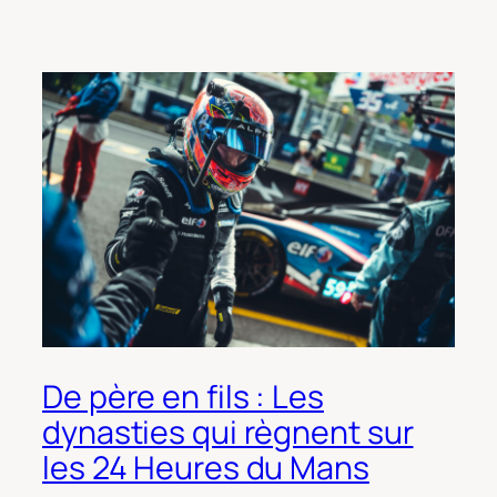
De père en fils : Les
dynasties qui règnent sur
les 24 Heures du Mans