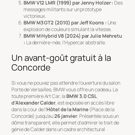
BMW V12 LMR (1999) par Jenny Holzer :
Des
messages militants sur un prototype
victorieux.
BMW M3 GT2 (2010) par Jeff Koons :
Une
explosion de couleurs simulant la vitesse.
BMW M Hybrid V8 (2024) par Julie Mehretu
:
La dernière-née, l’Hypercar abstraite.
Un avant-goût gratuit à la
Concorde
Si vous ne pouvez pas attendre l’ouverture du salon
Porte de Versailles, BMW vous offre un cadeau. La
toute première Art Car, la
BMW 3.0 CSL
d’Alexander Calder
, est exposée en accès libre
dans la cour de l’
Hôtel de la Marine
(Place de la
Concorde) jusqu’au
26 janvier
. Présentée sous un
dôme transparent, elle permet d’admirer le trait de
génie de Calder dans un cadre architectural