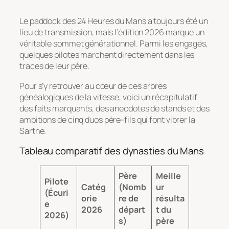
Le paddock des 24 Heures du Mans a toujours été un
lieu de transmission, mais l’édition 2026 marque un
véritable sommet générationnel. Parmi les engagés,
quelques pilotes marchent directement dans les
traces de leur père.
Pour s’y retrouver au cœur de ces arbres
généalogiques de la vitesse, voici un récapitulatif
des faits marquants, des anecdotes de stands et des
ambitions de cinq duos père-fils qui font vibrer la
Sarthe.
Tableau comparatif des dynasties du Mans
Père
Meille
Pilote
Catég
(Nomb
ur
(Écuri
orie
re de
résulta
e
2026
départ
t du
2026)
s)
père