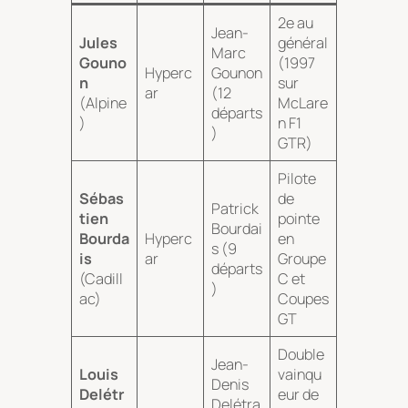
2e au
Jean-
Jules
général
Marc
Gouno
(1997
Hyperc
Gounon
n
sur
ar
(12
(Alpine
McLare
départs
)
n F1
)
GTR)
Pilote
Sébas
de
Patrick
tien
pointe
Bourdai
Bourda
Hyperc
en
s (9
is
ar
Groupe
départs
(Cadill
C et
)
ac)
Coupes
GT
Double
Jean-
Louis
vainqu
Denis
Delétr
eur de
Delétra