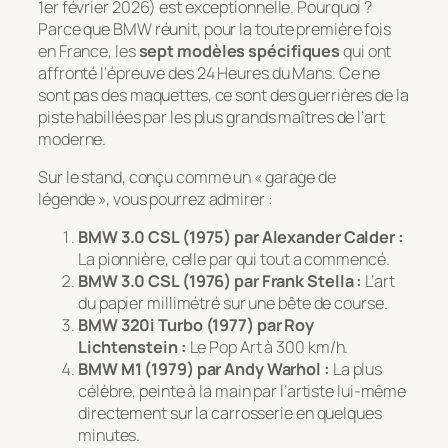
1er février 2026) est exceptionnelle. Pourquoi ?
Parce que BMW réunit, pour la toute première fois
en France, les
sept modèles spécifiques
qui ont
affronté l’épreuve des 24 Heures du Mans. Ce ne
sont pas des maquettes, ce sont des guerrières de la
piste habillées par les plus grands maîtres de l’art
moderne.
Sur le stand, conçu comme un « garage de
légende », vous pourrez admirer :
BMW 3.0 CSL (1975) par Alexander Calder :
La pionnière, celle par qui tout a commencé.
BMW 3.0 CSL (1976) par Frank Stella :
L’art
du papier millimétré sur une bête de course.
BMW 320i Turbo (1977) par Roy
Lichtenstein :
Le Pop Art à 300 km/h.
BMW M1 (1979) par Andy Warhol :
La plus
célèbre, peinte à la main par l’artiste lui-même
directement sur la carrosserie en quelques
minutes.