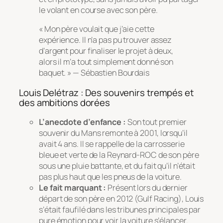
le volant en course avec son père.
« Mon père voulait que j’aie cette
expérience. Il n’a pas pu trouver assez
d’argent pour finaliser le projet à deux,
alors il m’a tout simplement donné son
baquet. » — Sébastien Bourdais
Louis Delétraz : Des souvenirs trempés et
des ambitions dorées
L’anecdote d’enfance :
Son tout premier
souvenir du Mans remonte à 2001, lorsqu’il
avait 4 ans. Il se rappelle de la carrosserie
bleue et verte de la Reynard-ROC de son père
sous une pluie battante, et du fait qu’il n’était
pas plus haut que les pneus de la voiture.
Le fait marquant :
Présent lors du dernier
départ de son père en 2012 (Gulf Racing), Louis
s’était faufilé dans les tribunes principales par
pure émotion pour voir la voiture s’élancer.