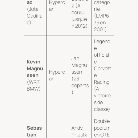
az
Hyperc
catégo
z (A
(Jota
ar
rie
couru
Cadilla
(LMP6
jusqu’e
c)
75 en
n 2012)
2001)
Légend
e
officiell
Jan
Kevin
e
Magnu
Magnu
Corvett
Hyperc
ssen
ssen
e
ar
(23
(WRT
Racing
départs
BMW)
(4
)
victoire
s de
classe)
Double
Sebas
Andy
podium
tian
Priaulx
en GTE