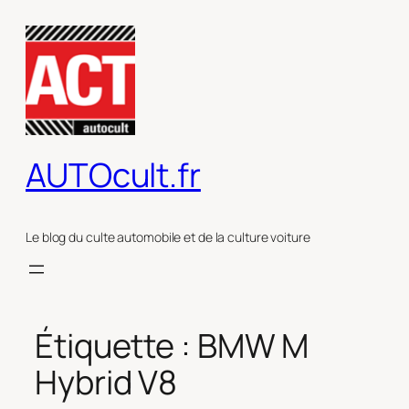
Aller
au
contenu
AUTOcult.fr
Le blog du culte automobile et de la culture voiture
Étiquette :
BMW M
Hybrid V8