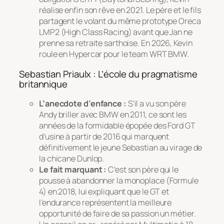
réalise enfin son rêve en 2021. Le père et le fils
partagent le volant du même prototype Oreca
LMP2 (High Class Racing) avant que Jan ne
prenne sa retraite sarthoise. En 2026, Kevin
roule en Hypercar pour le team WRT BMW.
Sebastian Priaulx : L’école du pragmatisme
britannique
L’anecdote d’enfance :
S’il a vu son père
Andy briller avec BMW en 2011, ce sont les
années de la formidable épopée des Ford GT
d’usine à partir de 2016 qui marquent
définitivement le jeune Sebastian au virage de
la chicane Dunlop.
Le fait marquant :
C’est son père qui le
pousse à abandonner la monoplace (Formule
4) en 2018, lui expliquant que le GT et
l’endurance représentent la meilleure
opportunité de faire de sa passion un métier.