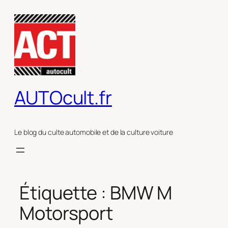
Aller
au
contenu
AUTOcult.fr
Le blog du culte automobile et de la culture voiture
Étiquette :
BMW M
Motorsport