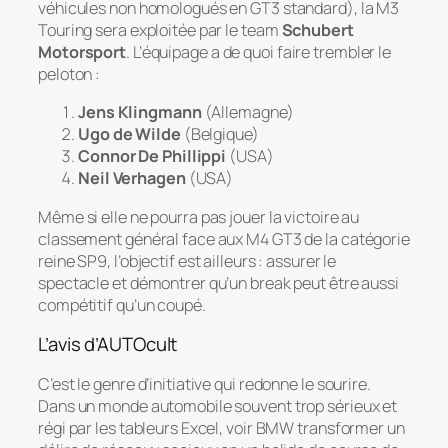
véhicules non homologués en GT3 standard), la M3
Touring sera exploitée par le team
Schubert
Motorsport
. L’équipage a de quoi faire trembler le
peloton :
Jens Klingmann
(Allemagne)
Ugo de Wilde
(Belgique)
Connor De Phillippi
(USA)
Neil Verhagen
(USA)
Même si elle ne pourra pas jouer la victoire au
classement général face aux M4 GT3 de la catégorie
reine SP9, l’objectif est ailleurs : assurer le
spectacle et démontrer qu’un break peut être aussi
compétitif qu’un coupé.
L’avis d’AUTOcult
C’est le genre d’initiative qui redonne le sourire.
Dans un monde automobile souvent trop sérieux et
régi par les tableurs Excel, voir BMW transformer un