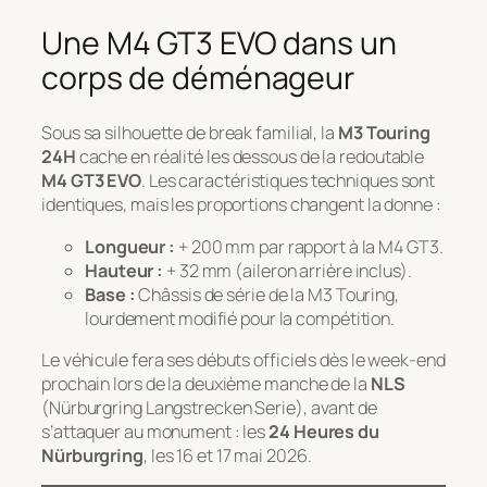
Une M4 GT3 EVO dans un
corps de déménageur
Sous sa silhouette de break familial, la
M3 Touring
24H
cache en réalité les dessous de la redoutable
M4 GT3 EVO
. Les caractéristiques techniques sont
identiques, mais les proportions changent la donne :
Longueur :
+ 200 mm par rapport à la M4 GT3.
Hauteur :
+ 32 mm (aileron arrière inclus).
Base :
Châssis de série de la M3 Touring,
lourdement modifié pour la compétition.
Le véhicule fera ses débuts officiels dès le week-end
prochain lors de la deuxième manche de la
NLS
(
Nürburgring Langstrecken Serie
), avant de
s’attaquer au monument : les
24 Heures du
Nürburgring
, les 16 et 17 mai 2026.