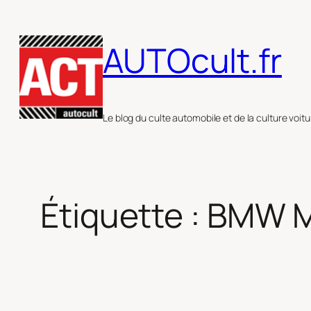
Aller
au
AUTOcult.fr
contenu
Le blog du culte automobile et de la culture voitu
Étiquette :
BMW 