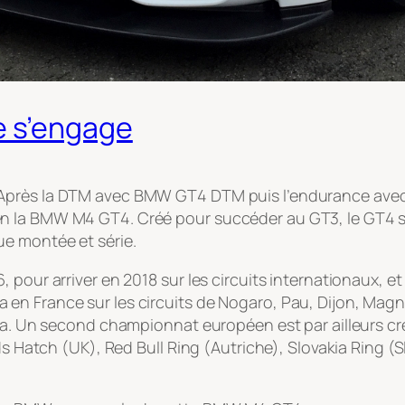
 s’engage
. Après la DTM avec BMW GT4 DTM puis l’endurance a
 la BMW M4 GT4. Créé pour succéder au GT3, le GT4 se 
e montée et série.
, pour arriver en 2018 sur les circuits internationaux,
en France sur les circuits de Nogaro, Pau, Dijon, Mag
ona. Un second championnat européen est par ailleurs cr
nds Hatch (UK), Red Bull Ring (Autriche), Slovakia Ring 