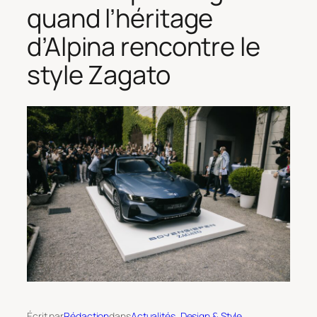
quand l’héritage
d’Alpina rencontre le
style Zagato
Écrit par
Rédaction
dans
Actualités
, 
Design & Style