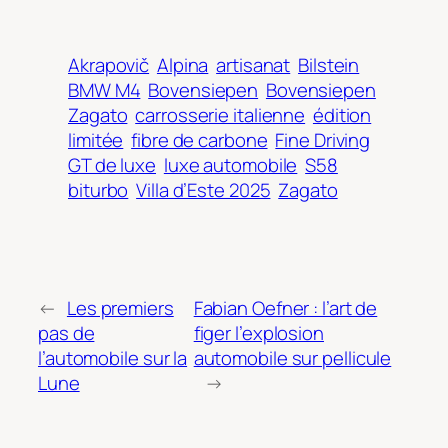
Akrapovič
Alpina
artisanat
Bilstein
BMW M4
Bovensiepen
Bovensiepen
Zagato
carrosserie italienne
édition
limitée
fibre de carbone
Fine Driving
GT de luxe
luxe automobile
S58
biturbo
Villa d’Este 2025
Zagato
←
Les premiers
Fabian Oefner : l’art de
pas de
figer l’explosion
l’automobile sur la
automobile sur pellicule
Lune
→