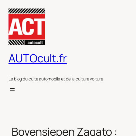
Aller
au
contenu
AUTOcult.fr
Le blog du culte automobile et de la culture voiture
Bovensiepen Zagato :