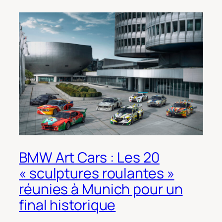
BMW Art Cars : Les 20
« sculptures roulantes »
réunies à Munich pour un
final historique