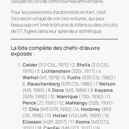
ces pièces lors de cette tournée anniversaire.
Pour les passionnés d’automobile et d’art, c’est
l’occasion unique de voir ces voitures, qui pour
beaucoup ont limé le bitume du Mans ou des circuits
de GT, figées dans leur splendeur esthétique.
La liste complète des chefs-d’œuvre
exposés :
Calder
(3.0 CSL, 1975) | 2.
Stella
(3.0 CSL,
1976) | 3.
Lichtenstein
(320i, 1977) | 4.
Warhol
(M1, 1979) | 5.
Fuchs
(635 CSi, 1982) |
6.
Rauschenberg
(635 CSi, 1986) | 7.
Nelson
(M3, 1989) | 8.
Done
(M3, 1989) | 9.
Kayama
(535i, 1990) | 10.
Manrique
(730i, 1990) | 11.
Penck
(Z1, 1991) | 12.
Mahlangu
(525i, 1991) |
13.
Chia
(M3 GTR, 1992) | 14.
Hockney
(850
CSi, 1995) | 15.
Holzer
(V12 LMR, 1999) | 16.
Eliasson
(H2R, 2007) | 17.
Koons
(M3 GT2,
2010) | 18.
Cao Fei
(M6 GT3, 2017) | 19.