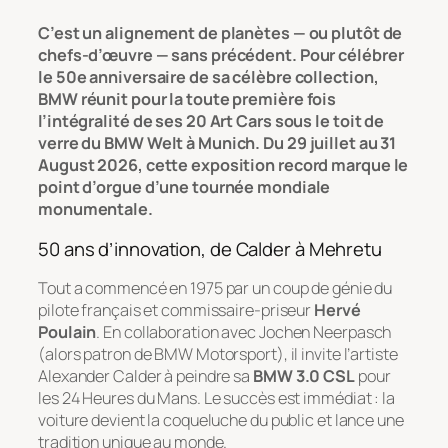
C’est un alignement de planètes — ou plutôt de
chefs-d’œuvre — sans précédent. Pour célébrer
le 50e anniversaire de sa célèbre collection,
BMW réunit pour la toute première fois
l’intégralité de ses 20 Art Cars sous le toit de
verre du BMW Welt à Munich. Du 29 juillet au 31
August 2026, cette exposition record marque le
point d’orgue d’une tournée mondiale
monumentale.
50 ans d’innovation, de Calder à Mehretu
Tout a commencé en 1975 par un coup de génie du
pilote français et commissaire-priseur
Hervé
Poulain
. En collaboration avec Jochen Neerpasch
(alors patron de BMW Motorsport), il invite l’artiste
Alexander Calder à peindre sa
BMW 3.0 CSL
pour
les 24 Heures du Mans. Le succès est immédiat : la
voiture devient la coqueluche du public et lance une
tradition unique au monde.