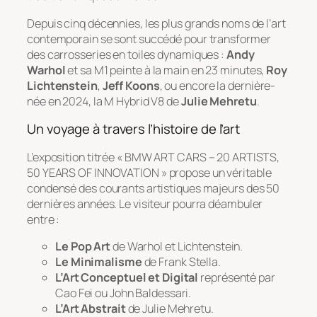
Depuis cinq décennies, les plus grands noms de l’art
contemporain se sont succédé pour transformer
des carrosseries en toiles dynamiques :
Andy
Warhol
et sa M1 peinte à la main en 23 minutes,
Roy
Lichtenstein
,
Jeff Koons
, ou encore la dernière-
née en 2024, la M Hybrid V8 de
Julie Mehretu
.
Un voyage à travers l’histoire de l’art
L’exposition titrée
« BMW ART CARS – 20 ARTISTS,
50 YEARS OF INNOVATION »
propose un véritable
condensé des courants artistiques majeurs des 50
dernières années. Le visiteur pourra déambuler
entre :
Le Pop Art
de Warhol et Lichtenstein.
Le Minimalisme
de Frank Stella.
L’Art Conceptuel et Digital
représenté par
Cao Fei ou John Baldessari.
L’Art Abstrait
de Julie Mehretu.