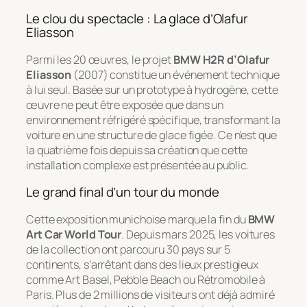
Le clou du spectacle : La glace d’Olafur
Eliasson
Parmi les 20 œuvres, le projet
BMW H2R d’Olafur
Eliasson
(2007) constitue un événement technique
à lui seul. Basée sur un prototype à hydrogène, cette
œuvre ne peut être exposée que dans un
environnement réfrigéré spécifique, transformant la
voiture en une structure de glace figée. Ce n’est que
la quatrième fois depuis sa création que cette
installation complexe est présentée au public.
Le grand final d’un tour du monde
Cette exposition munichoise marque la fin du
BMW
Art Car World Tour
. Depuis mars 2025, les voitures
de la collection ont parcouru 30 pays sur 5
continents, s’arrêtant dans des lieux prestigieux
comme Art Basel, Pebble Beach ou Rétromobile à
Paris. Plus de 2 millions de visiteurs ont déjà admiré