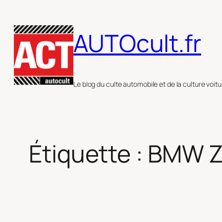
Aller
au
AUTOcult.fr
contenu
Le blog du culte automobile et de la culture voitu
Étiquette :
BMW 