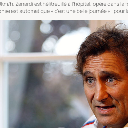
m/h. Zanardi est hélitreuillé à l’hôpital, opéré dans la f
nse est automatique « c’est une belle journée » : pour lui,