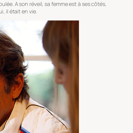
oulée. A son réveil, sa femme est à ses côtés,
 il était en vie.