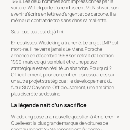
1998. Les deux hommes sont impressionnés par la
voiture. Wollek parle d’une « fusée », McNish voit son
avenir s’écrire en lettres d’argent et de carbone. Il a
même un contrat de trois ans dans sa mallette.
Sauf que tout est déjà fini.
En coulisses, Wiedeking a tranché. Le projet LMP est
mort-né. Il ne verra jamais Le Mans. Porsche
annonce en décembre 1998 son retrait de l’édition
1999, mais ce qui semblait être une pause
stratégique est en réalité un abandon. Pourquoi ?
Officiellement, pour concentrer les ressources sur
un autre projet stratégique : le développement du
futur SUV Cayenne. Officieusement, une ambition
plus discrète se dessine.
La légende naît d’un sacrifice
Wiedeking pose une nouvelle question à Ampferer : «
Quelle est la plus grande marque de voitures de
sport au monde ? » Sa réponse est évidente :