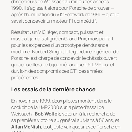
d’ingénieurs de Weissach au milieu des années
1990. Il s’agissait alors pour Porsche de prouver —
après l’humiliation du V12 Footwork de 1991 — qu’elle
savait concevoir un moteur F1 compétitif.
Résultat : un V10 léger, compact, puissant et
musical, jamais aligné en Grand Prix, mais parfait
pour les exigences d’un prototype d’endurance
moderne. Norbert Singer, le légendaire ingénieur de
Porsche, est chargé de concevoir le châssis ouvert
qui accueillera ce bijou mécanique. Un LMP pur et
dur, loin des compromis des GT1 des années
précédentes.
Les essais de la dernière chance
En novembre 1999, deux pilotes montent dans le
cockpit de la LMP2000 sur la piste d’essai de
Weissach :
Bob Wollek
, vétéran à la recherche de
sa première victoire au général au Mans à 56 ans, et
Allan McNish
, tout juste vainqueur avec Porsche en