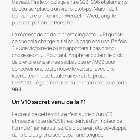
travesti. Fini le bricolage entre 993, 996 et éléments
de course : place à un vrai prototype. Mais il doit
convaincre un homme : Wendelin Wiedeking, le
puissant patron de Porsche.
La réponse de ce dernier est cinglante : « Et qu’est-
ce que cela changerait si nous gagnions une 17e fois
? » Une victoire de plus n’apporterait pas grand-
chose selon lui. Pourtant, Ampferer obtient le droit
de prendre une année sabbatique en 1999 pour
concevoir une toute nouvelle voiture, avec une
liberté technique totale : ainsi naît le projet
LMP2000, également connu en interne sous le code
9R3
.
Un V10 secret venu de la F1
Le cœur de cette voiture n’est autre qu’un V10
atmosphérique de 5,5 litres, dérivé d’un moteur de
Formule 1 jamais utilisé. Ce bloc avait été développé
dans le plus grand secret par une poignée