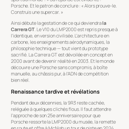
Porsche. Et le patron de conclure : « Alors prouve-le.
Construis une supercar. »
Ainsi débute la gestation de ce qui deviendra
la
Carrera GT
. Le V10 du LMP2000 est repris presque à
l’identique, en version civilisée. L’architecture en
carbone, les enseignements aérodynamiques, la
philosophie technique — tout vient du prototype
sacrifié. La Carrera GT est dévoilée en concept en
2000 avant de devenir réalité en 2003. Et le monde
découvre une Porsche sans compromis, à boîte
manuelle, au châssis pur, à l’ADN de compétition
bien réel.
Renaissance tardive et révélations
Pendant deux décennies, la 9R3 reste cachée,
reléguée à quelques clichés flous. Il faut attendre
l’approche de son 25e anniversaire pour que
Porsche ressorte la LMP2000 du musée, la remette
en route et offre à McNish un tour de piste en 2024,