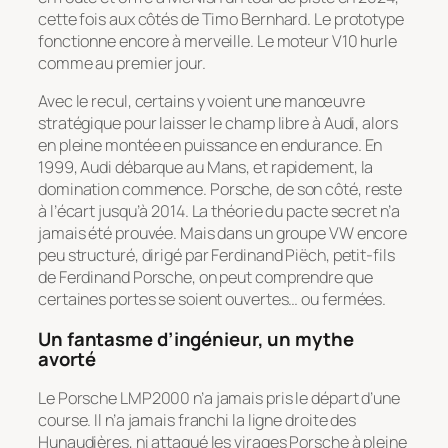
cette fois aux côtés de Timo Bernhard. Le prototype
fonctionne encore à merveille. Le moteur V10 hurle
comme au premier jour.
Avec le recul, certains y voient une manœuvre
stratégique pour laisser le champ libre à Audi, alors
en pleine montée en puissance en endurance. En
1999, Audi débarque au Mans, et rapidement, la
domination commence. Porsche, de son côté, reste
à l’écart jusqu’à 2014. La théorie du pacte secret n’a
jamais été prouvée. Mais dans un groupe VW encore
peu structuré, dirigé par Ferdinand Piëch, petit-fils
de Ferdinand Porsche, on peut comprendre que
certaines portes se soient ouvertes… ou fermées.
Un fantasme d’ingénieur, un mythe
avorté
Le Porsche LMP2000 n’a jamais pris le départ d’une
course. Il n’a jamais franchi la ligne droite des
Hunaudières, ni attaqué les virages Porsche à pleine