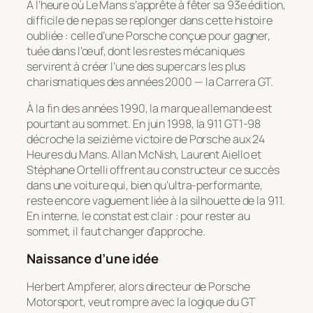
À l’heure où Le Mans s’apprête à fêter sa 93e édition,
difficile de ne pas se replonger dans cette histoire
oubliée : celle d’une Porsche conçue pour gagner,
tuée dans l’œuf, dont les restes mécaniques
servirent à créer l’une des supercars les plus
charismatiques des années 2000 — la Carrera GT.
À la fin des années 1990, la marque allemande est
pourtant au sommet. En juin 1998, la 911 GT1-98
décroche la seizième victoire de Porsche aux 24
Heures du Mans. Allan McNish, Laurent Aiello et
Stéphane Ortelli offrent au constructeur ce succès
dans une voiture qui, bien qu’ultra-performante,
reste encore vaguement liée à la silhouette de la 911.
En interne, le constat est clair : pour rester au
sommet, il faut changer d’approche.
Naissance d’une idée
Herbert Ampferer, alors directeur de Porsche
Motorsport, veut rompre avec la logique du GT