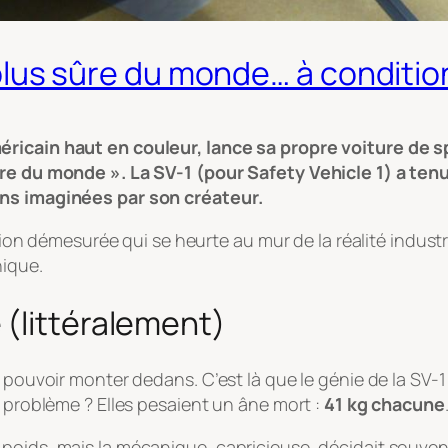
la plus sûre du monde… à conditi
méricain haut en couleur, lance sa propre voiture de
sûre du monde ». La SV-1 (pour
Safety Vehicle 1
) a ten
ons imaginées par son créateur.
bition démesurée qui se heurte au mur de la réalité indust
nique.
 (littéralement)
 pouvoir monter dedans. C’est là que le génie de la SV-1
e problème ? Elles pesaient un âne mort :
41 kg chacune
oids, mais la mécanique, capricieuse, décidait souvent d