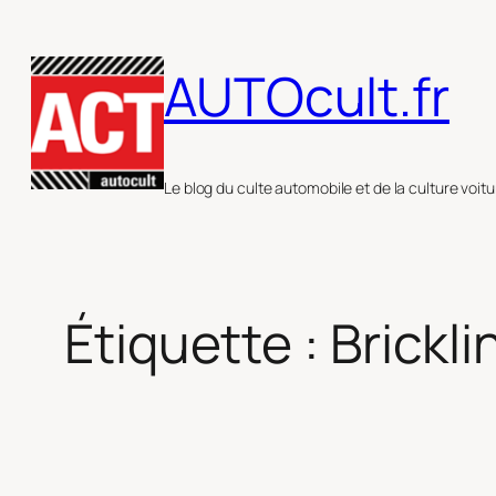
Aller
au
AUTOcult.fr
contenu
Le blog du culte automobile et de la culture voitu
Étiquette :
Brickli