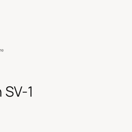
re
n SV-1