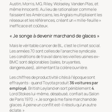
Austin, Morris, MG, Riley, Wolseley, Vanden Plas, et
même Innocenti. Au lieu de rationaliser comme le
faisaient les Américains, les Anglais multipliaient les
réseaux et les références, créant un « mille-feuille »
inefficace et coûteux.
« Je songe à devenir marchand de glaces »
Mais le véritable cancer de BL, c’est le climat social.
Les années 70 sont celles de l’anarchie syndicale.
Les conditions de travail dans les vieilles usines ex-
BMC sont déplorables (sales, bruyantes,
dangereuses), alimentant la colère ouvrière.
Les chiffres de productivité cités à l’époque sont
effrayants : quand Toyota produit
36 voitures par
employé
, British Leyland en sort péniblement
4
.
Lord Stokes lui-même, désabusé, confiait au Salon
de Paris 1970 :
« Je songe à me faire marchand de
glaces. À peine un conflit est-il résolu qu’un autre
éclate. »