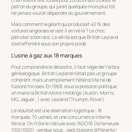
patron du groupe, qui jurait quelques mois plus tôt
ne jamais vouloir dépendre du gouvernement.
Mais comment le géant qui produisait 40 % des
voitures anglaises en est-il arrivé là ? Le choc
pétrolier a bon dos. La vérité est que British Leyland
s’est effondré sous son propre poids.
L’usine à gaz aux 18 marques
Pour comprendre le désastre, il faut regarder l’arbre
généalogique. British Leyland n’était pas un groupe
cohérent, mais un empilement hétéroclite né de
fusions forcées. En 1968, sous la pression politique,
on marie la British Motor Holdings (Austin, Morris,
MG, Jaguar…) avec Leyland (Triumph, Rover).
Le résultat est une aberration logistique : 18
marques, 70 usines, et une concurrence interne
féroce. On frôle le ridicule avec l’ADO16 (la fameuse
1100/1300), vendue sous… sept blasons différents !