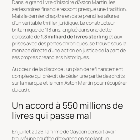
Dans le grand livre d’histoire d’Aston Martin, les
séries noires financières sont presque une tradition.
Mais le dernier chapitre en date prend les allures
d’un véritable
thriller
juridique. Le constructeur
britannique de 113 ans, englué dans une dette
colossale de
1,3 milliard de livres sterling
et aux
prises avec des pertes chroniques, se trouve sous la
menace directe d’une action en justice de la part de
ses propres créanciers historiques.
Au cœur de la discorde : un plan de refinancement
complexe qui prévoit de céder une partie des droits
sur la marque et le nom Aston Martin pour récupérer
du
cash
.
Un accord à 550 millions de
livres qui passe mal
En juillet 2026, la firme de Gaydon pensait avoir
trouvé une bouffée d’oxygène en scellant un