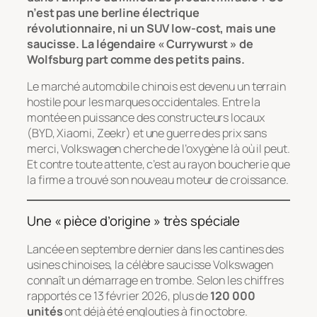
n’est pas une berline électrique
révolutionnaire, ni un SUV low-cost, mais une
saucisse. La légendaire « Currywurst » de
Wolfsburg part comme des petits pains.
Le marché automobile chinois est devenu un terrain
hostile pour les marques occidentales. Entre la
montée en puissance des constructeurs locaux
(BYD, Xiaomi, Zeekr) et une guerre des prix sans
merci, Volkswagen cherche de l’oxygène là où il peut.
Et contre toute attente, c’est au rayon boucherie que
la firme a trouvé son nouveau moteur de croissance.
Une « pièce d’origine » très spéciale
Lancée en septembre dernier dans les cantines des
usines chinoises, la célèbre saucisse Volkswagen
connaît un démarrage en trombe. Selon les chiffres
rapportés ce 13 février 2026, plus de
120 000
unités
ont déjà été englouties à fin octobre.