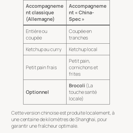
Accompagneme
Accompagneme
nt classique
nt « China-
(Allemagne)
Spec »
Entière ou
Coupée en
coupée
tranches
Ketchup au curry
Ketchup local
Petit pain,
Petit pain frais
cornichons et
frites
Brocoli
(La
Optionnel
touche santé
locale)
Cette version chinoise est produite localement, à
une centaine de kilomètres de Shanghai, pour
garantir une fraîcheur optimale.