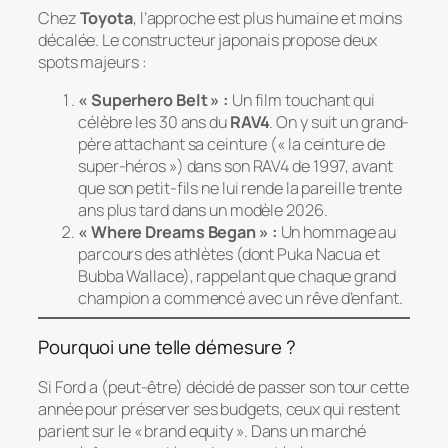
Chez
Toyota
, l’approche est plus humaine et moins
décalée. Le constructeur japonais propose deux
spots majeurs :
« Superhero Belt » :
Un film touchant qui
célèbre les 30 ans du
RAV4
. On y suit un grand-
père attachant sa ceinture (« la ceinture de
super-héros ») dans son RAV4 de 1997, avant
que son petit-fils ne lui rende la pareille trente
ans plus tard dans un modèle 2026.
« Where Dreams Began » :
Un hommage au
parcours des athlètes (dont Puka Nacua et
Bubba Wallace), rappelant que chaque grand
champion a commencé avec un rêve d’enfant.
Pourquoi une telle démesure ?
Si Ford a (peut-être) décidé de passer son tour cette
année pour préserver ses budgets, ceux qui restent
parient sur le « brand equity ». Dans un marché