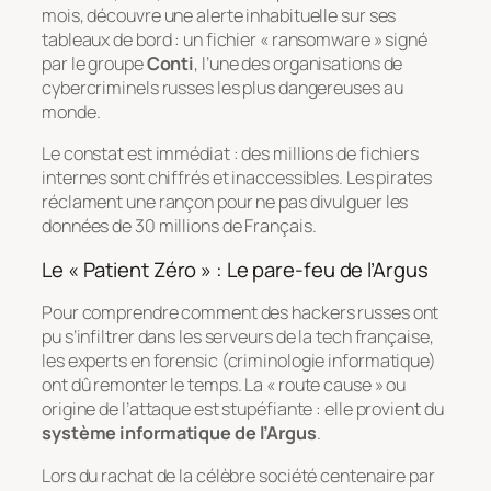
mois, découvre une alerte inhabituelle sur ses
tableaux de bord : un fichier « ransomware » signé
par le groupe
Conti
, l’une des organisations de
cybercriminels russes les plus dangereuses au
monde.
Le constat est immédiat : des millions de fichiers
internes sont chiffrés et inaccessibles. Les pirates
réclament une rançon pour ne pas divulguer les
données de 30 millions de Français.
Le « Patient Zéro » : Le pare-feu de l’Argus
Pour comprendre comment des hackers russes ont
pu s’infiltrer dans les serveurs de la tech française,
les experts en
forensic
(criminologie informatique)
ont dû remonter le temps. La « route cause » ou
origine de l’attaque est stupéfiante : elle provient du
système informatique de l’Argus
.
Lors du rachat de la célèbre société centenaire par