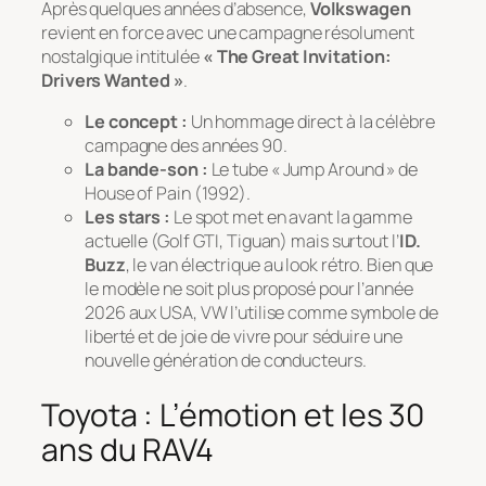
Après quelques années d’absence,
Volkswagen
revient en force avec une campagne résolument
nostalgique intitulée
« The Great Invitation:
Drivers Wanted »
.
Le concept :
Un hommage direct à la célèbre
campagne des années 90.
La bande-son :
Le tube « Jump Around » de
House of Pain (1992).
Les stars :
Le spot met en avant la gamme
actuelle (Golf GTI, Tiguan) mais surtout l’
ID.
Buzz
, le van électrique au look rétro. Bien que
le modèle ne soit plus proposé pour l’année
2026 aux USA, VW l’utilise comme symbole de
liberté et de joie de vivre pour séduire une
nouvelle génération de conducteurs.
Toyota : L’émotion et les 30
ans du RAV4