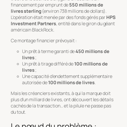
financement par emprunt de
550 millions de
livres sterling
(environ 738 millions de dollars).
L’opération était menée par des fonds gérés par
HPS
Investment Partners
, entité dans le giron du géant
américain BlackRock.
Ce montage financier prévoyait :
Un prêt à terme garanti de
450 millions de
livres
;
Un prêt à tirage différé de
100 millions de
livres
;
Une capacité d’endettement supplémentaire
autorisée de
100 millions de livres
.
Mais les créanciers existants, à qui la marque doit
plus d’un milliard de livres, ont découvert les détails
cachés de la transaction… et la pilule ne passe pas
du tout.
Le nœud du problème :