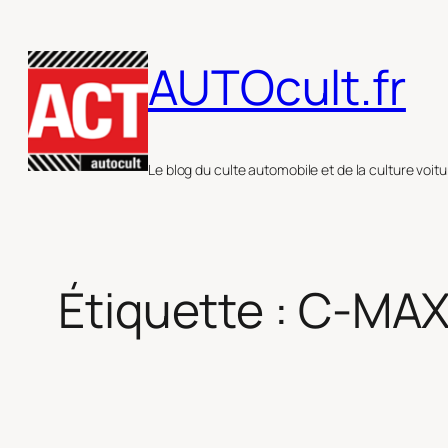
Aller
au
AUTOcult.fr
contenu
Le blog du culte automobile et de la culture voitu
Étiquette :
C-MA