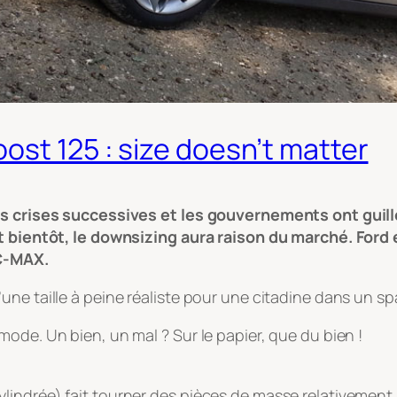
ost 125 : size doesn’t matter
es crises successives et les gouvernements ont guillo
Et bientôt, le downsizing aura raison du marché. Ford 
 C-MAX.
une taille à peine réaliste pour une citadine dans un 
ode. Un bien, un mal ? Sur le papier, que du bien !
indrée) fait tourner des pièces de masse relativement 