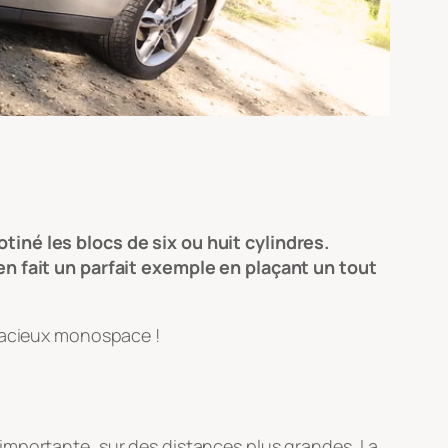
tiné les blocs de six ou huit cylindres.
en fait un parfait exemple en plaçant un tout
spacieux monospace !
importante, sur des distances plus grandes. La