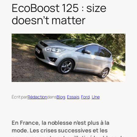
EcoBoost 125 : size
doesn’t matter
Écrit par
Rédaction
dans
Blog
, 
Essais
, 
Ford
, 
Une
En France, la noblesse n’est plus à la
mode. Les crises successives et les