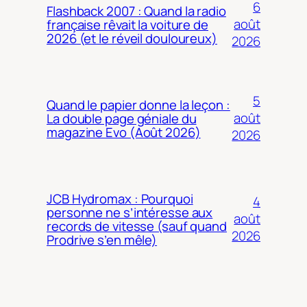
6
Flashback 2007 : Quand la radio
août
française rêvait la voiture de
2026 (et le réveil douloureux)
2026
5
Quand le papier donne la leçon :
août
La double page géniale du
magazine Evo (Août 2026)
2026
JCB Hydromax : Pourquoi
4
personne ne s’intéresse aux
août
records de vitesse (sauf quand
2026
Prodrive s’en mêle)