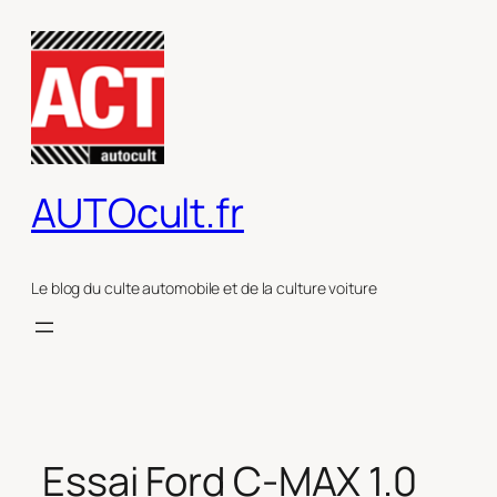
Aller
au
contenu
AUTOcult.fr
Le blog du culte automobile et de la culture voiture
Essai Ford C-MAX 1.0