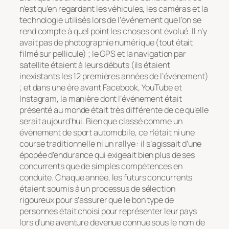
n’est qu’en regardant les véhicules, les caméras et la
technologie utilisés lors de l’événement que l’on se
rend compte à quel point les choses ont évolué. Il n’y
avait pas de photographie numérique (tout était
filmé sur pellicule) ; le GPS et la navigation par
satellite étaient à leurs débuts (ils étaient
inexistants les 12 premières années de l’événement)
; et dans une ère avant Facebook, YouTube et
Instagram, la manière dont l’événement était
présenté au monde était très différente de ce qu’elle
serait aujourd’hui. Bien que classé comme un
événement de sport automobile, ce n’était ni une
course traditionnelle ni un rallye : il s’agissait d’une
épopée d’endurance qui exigeait bien plus de ses
concurrents que de simples compétences en
conduite. Chaque année, les futurs concurrents
étaient soumis à un processus de sélection
rigoureux pour s’assurer que le bon type de
personnes était choisi pour représenter leur pays
lors d’une aventure devenue connue sous le nom de