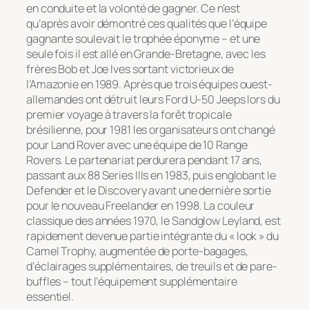
en conduite et la volonté de gagner. Ce n’est
qu’après avoir démontré ces qualités que l’équipe
gagnante soulevait le trophée éponyme – et une
seule fois il est allé en Grande-Bretagne, avec les
frères Bob et Joe Ives sortant victorieux de
l’Amazonie en 1989. Après que trois équipes ouest-
allemandes ont détruit leurs Ford U-50 Jeeps lors du
premier voyage à travers la forêt tropicale
brésilienne, pour 1981 les organisateurs ont changé
pour Land Rover avec une équipe de 10 Range
Rovers. Le partenariat perdurera pendant 17 ans,
passant aux 88 Series IIIs en 1983, puis englobant le
Defender et le Discovery avant une dernière sortie
pour le nouveau Freelander en 1998. La couleur
classique des années 1970, le Sandglow Leyland, est
rapidement devenue partie intégrante du « look » du
Camel Trophy, augmentée de porte-bagages,
d’éclairages supplémentaires, de treuils et de pare-
buffles – tout l’équipement supplémentaire
essentiel.