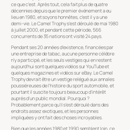
ce que c’est. Après tout, cela fait plus de quatre
décennies depuis que le premier événement a eu
lieu en 1980, et soyons honnêtes, c’est il y a une
demi-vie. Le Camel Trophy s’est déroulé de mai 1980
à juillet 2000, et pendant cette période, 566
concurrents de 35 nations ont visité 24 pays.
Pendant ses 20 années d’existence, financées par
une entreprise de tabac, aucune personne célèbre
n’y a participé, et les seuls vestiges qui en restent
aujourd’hui sont quelques vidéos sur YouTube et
quelques magazines et vidéos sur eBay. Le Camel
Trophy devrait être un vestige relégué aux annales
poussiéreuses de l’histoire du sport automobile, et
pourtant il suscite toujours beaucoup d’intérêt
auprès d’un public mondial. Pourquoi ?
Probablement parce qu’il s’est déroulé dans des
endroits assez exotiques, et les personnes
impliquées y ont fait des choses incroyables.
Bien que les années 1980 et 1990 semblent loin, ce