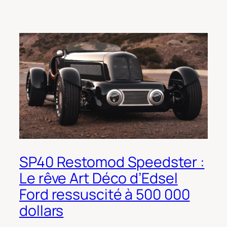
SP40 Restomod Speedster :
Le rêve Art Déco d’Edsel
Ford ressuscité à 500 000
dollars