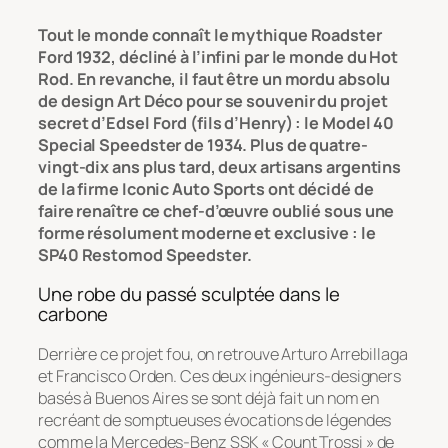
Tout le monde connaît le mythique Roadster
Ford 1932, décliné à l’infini par le monde du Hot
Rod. En revanche, il faut être un mordu absolu
de design Art Déco pour se souvenir du projet
secret d’Edsel Ford (fils d’Henry) : le Model 40
Special Speedster de 1934. Plus de quatre-
vingt-dix ans plus tard, deux artisans argentins
de la firme
Iconic Auto Sports
ont décidé de
faire renaître ce chef-d’œuvre oublié sous une
forme résolument moderne et exclusive : le
SP40 Restomod Speedster.
Une robe du passé sculptée dans le
carbone
Derrière ce projet fou, on retrouve Arturo Arrebillaga
et Francisco Orden. Ces deux ingénieurs-designers
basés à Buenos Aires se sont déjà fait un nom en
recréant de somptueuses évocations de légendes
comme la Mercedes-Benz SSK « Count Trossi » de