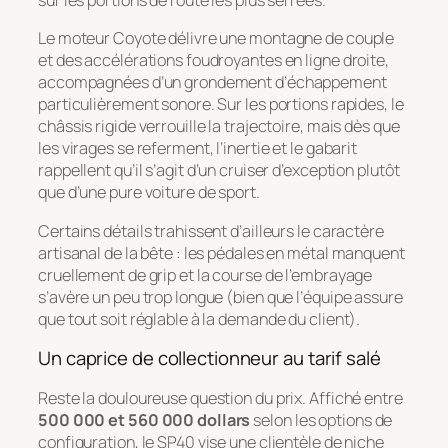
sur les portions de route les plus serrées.
Le moteur Coyote délivre une montagne de couple
et des accélérations foudroyantes en ligne droite,
accompagnées d’un grondement d’échappement
particulièrement sonore. Sur les portions rapides, le
châssis rigide verrouille la trajectoire, mais dès que
les virages se referment, l’inertie et le gabarit
rappellent qu’il s’agit d’un cruiser d’exception plutôt
que d’une pure voiture de sport.
Certains détails trahissent d’ailleurs le caractère
artisanal de la bête : les pédales en métal manquent
cruellement de grip et la course de l’embrayage
s’avère un peu trop longue (bien que l’équipe assure
que tout soit réglable à la demande du client).
Un caprice de collectionneur au tarif salé
Reste la douloureuse question du prix. Affiché entre
500 000 et 560 000 dollars
selon les options de
configuration, le SP40 vise une clientèle de niche