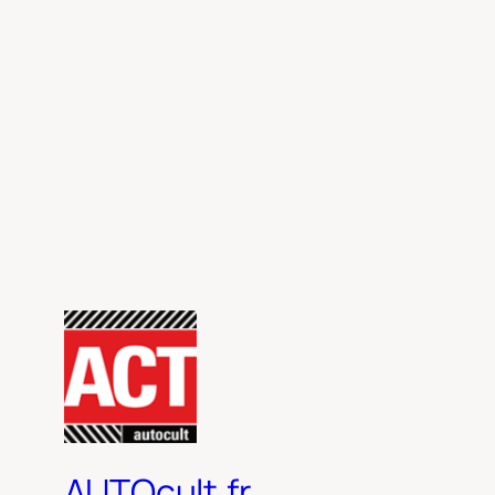
AUTOcult.fr