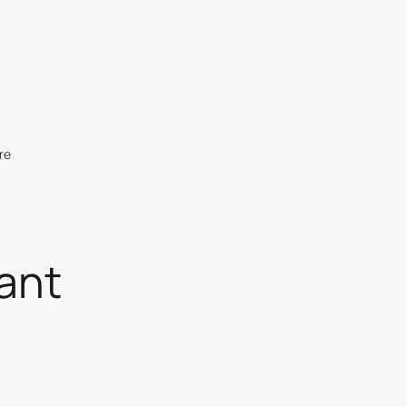
re
ant