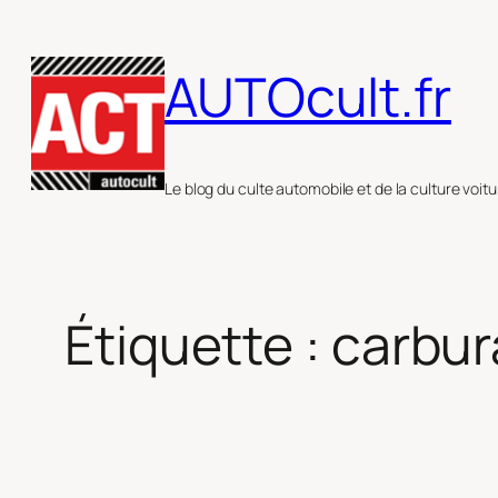
Aller
au
AUTOcult.fr
contenu
Le blog du culte automobile et de la culture voitu
Étiquette :
carbur