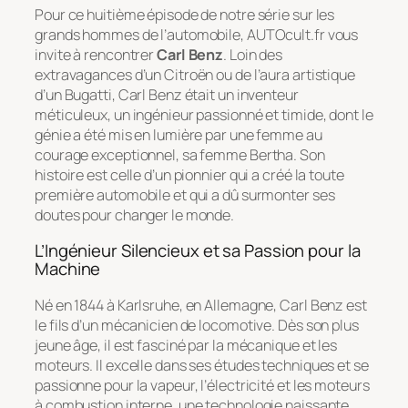
Pour ce huitième épisode de notre série sur les
grands hommes de l’automobile, AUTOcult.fr vous
invite à rencontrer
Carl Benz
. Loin des
extravagances d’un Citroën ou de l’aura artistique
d’un Bugatti, Carl Benz était un inventeur
méticuleux, un ingénieur passionné et timide, dont le
génie a été mis en lumière par une femme au
courage exceptionnel, sa femme Bertha. Son
histoire est celle d’un pionnier qui a créé la toute
première automobile et qui a dû surmonter ses
doutes pour changer le monde.
L’Ingénieur Silencieux et sa Passion pour la
Machine
Né en 1844 à Karlsruhe, en Allemagne, Carl Benz est
le fils d’un mécanicien de locomotive. Dès son plus
jeune âge, il est fasciné par la mécanique et les
moteurs. Il excelle dans ses études techniques et se
passionne pour la vapeur, l’électricité et les moteurs
à combustion interne, une technologie naissante.