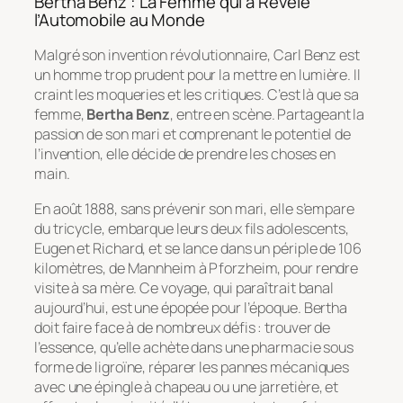
Bertha Benz : La Femme qui a Révélé
l’Automobile au Monde
Malgré son invention révolutionnaire, Carl Benz est
un homme trop prudent pour la mettre en lumière. Il
craint les moqueries et les critiques. C’est là que sa
femme,
Bertha Benz
, entre en scène. Partageant la
passion de son mari et comprenant le potentiel de
l’invention, elle décide de prendre les choses en
main.
En août 1888, sans prévenir son mari, elle s’empare
du tricycle, embarque leurs deux fils adolescents,
Eugen et Richard, et se lance dans un périple de 106
kilomètres, de Mannheim à Pforzheim, pour rendre
visite à sa mère. Ce voyage, qui paraîtrait banal
aujourd’hui, est une épopée pour l’époque. Bertha
doit faire face à de nombreux défis : trouver de
l’essence, qu’elle achète dans une pharmacie sous
forme de ligroïne, réparer les pannes mécaniques
avec une épingle à chapeau ou une jarretière, et