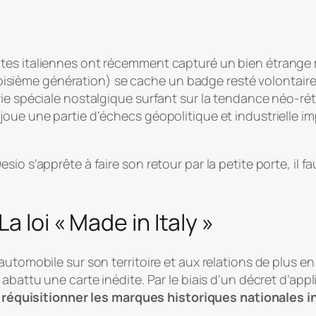
tes italiennes ont récemment capturé un bien étrange 
 troisième génération) se cache un badge resté volontaire
e spéciale nostalgique surfant sur la tendance néo-rétro,
oue une partie d’échecs géopolitique et industrielle im
io s’apprête à faire son retour par la petite porte, il f
a loi « Made in Italy »
automobile sur son territoire et aux relations de plus e
attu une carte inédite. Par le biais d’un décret d’applicat
e
réquisitionner les marques historiques nationales in