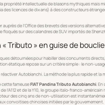
er la propriété intellectuelle de blasons mythiques mais
uit (via des licences de dix ans) à des constructeurs étr
er auprès de l’Office des brevets des versions alternativ
tre floqués sur des calandres de SUV importés de Shen
n « Tributo » en guise de bouclie
iques détournées pour habiller des concurrents directs, 
sition étatique repose sur un critère simple : le non-us
t réactiver Autobianchi. La méthode la plus rapide et la
de cette fameuse
FIAT Pandina Tributo Autobianchi
. En
e l’A112 et de la Y10, le groupe italo-franco-américain r
mpteur des cinq ans de non-utilisation est instantanéme
aux convoitises chinoises initiées par le gouvernement.