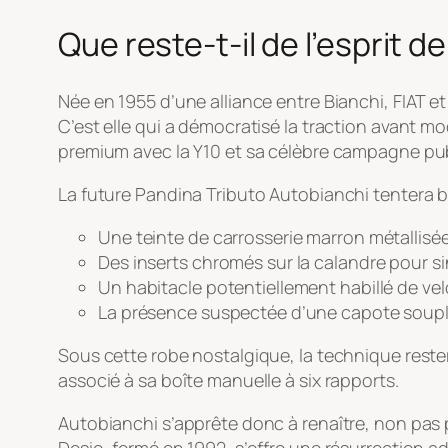
Que reste-t-il de l’esprit d
Née en 1955 d’une alliance entre Bianchi, FIAT e
C’est elle qui a démocratisé la traction avant mod
premium avec la Y10 et sa célèbre campagne publi
La future Pandina Tributo Autobianchi tentera 
Une teinte de carrosserie marron métallis
Des inserts chromés sur la calandre pour sing
Un habitacle potentiellement habillé de vel
La présence suspectée d’une capote souple en
Sous cette robe nostalgique, la technique rester
associé à sa boîte manuelle à six rapports.
Autobianchi s’apprête donc à renaître, non pas 
Desio, fermé en 1992, s’offre une résurrection a