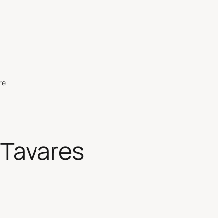
re
 Tavares