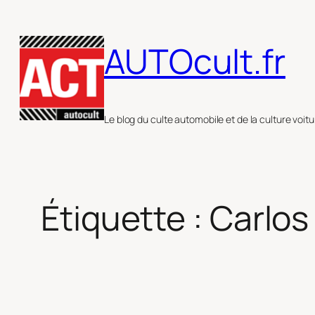
Aller
au
AUTOcult.fr
contenu
Le blog du culte automobile et de la culture voitu
Étiquette :
Carlos