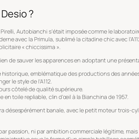
e Desio ?
t Pirelli, Autobianchi s’était imposée comme le laborato
erne avec la Primula, sublimé la citadine chic avec l’A11
citaire « chiccissima ».
bien de sauver les apparences en adoptant une présent
ée historique, emblématique des productions des années
er le style de l’A112.
ours côtelé de qualité supérieure.
 toile repliable, clin d’œil à la Bianchina de 1957.
a désespérément banale, avec le petit moteur trois-cyli
par passion, ni par ambition commerciale légitime, mais
dministrative sous la forme d’un simple habillage cosmét