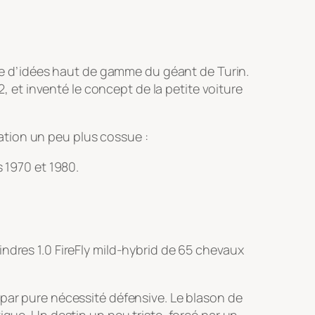
ire d’idées haut de gamme du géant de Turin.
2, et inventé le concept de la petite voiture
ation un peu plus cossue :
 1970 et 1980.
ndres 1.0 FireFly mild-hybrid de 65 chevaux
 par pure nécessité défensive. Le blason de
ique. Un destin un peu triste, forcé par un