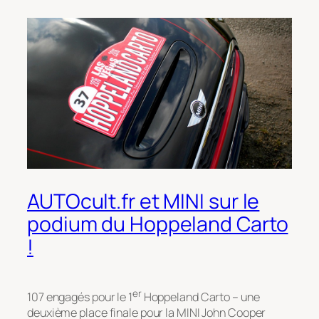
AUTOcult.fr et MINI sur le
podium du Hoppeland Carto
!
er
107 engagés pour le 1
Hoppeland Carto – une
deuxième place finale pour la MINI John Cooper