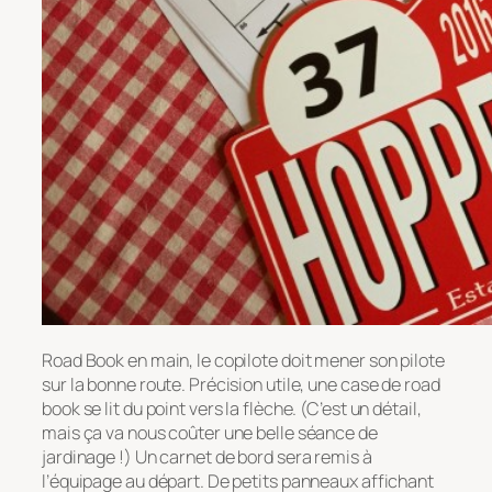
Road Book en main, le copilote doit mener son pilote
sur la bonne route. Précision utile, une case de road
book se lit du point vers la flèche. (C’est un détail,
mais ça va nous coûter une belle séance de
jardinage !) Un carnet de bord sera remis à
l’équipage au départ. De petits panneaux affichant