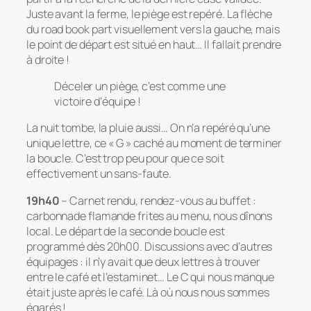
Juste avant la ferme, le piège est repéré. La flèche
du road book part visuellement vers la gauche, mais
le point de départ est situé en haut… Il fallait prendre
à droite !
Déceler un piège, c’est comme une
victoire d’équipe !
La nuit tombe, la pluie aussi… On n’a repéré qu’une
unique lettre, ce « G » caché au moment de terminer
la boucle. C’est trop peu pour que ce soit
effectivement un sans-faute.
19h40
– Carnet rendu, rendez-vous au buffet :
carbonnade flamande frites au menu, nous dînons
local. Le départ de la seconde boucle est
programmé dès 20h00. Discussions avec d’autres
équipages : il n’y avait que deux lettres à trouver
entre le café et l’estaminet… Le C qui nous manque
était juste après le café. Là où nous nous sommes
égarés !