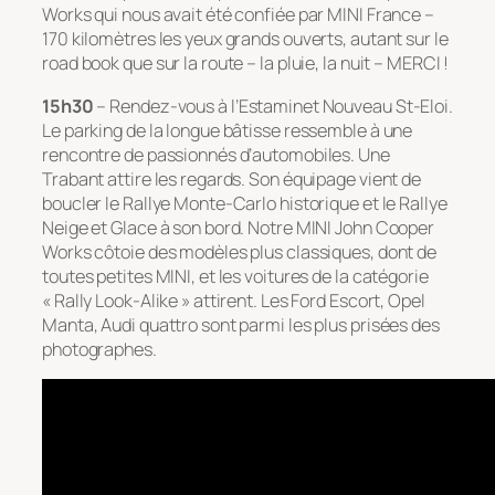
Works qui nous avait été confiée par MINI France –
170 kilomètres les yeux grands ouverts, autant sur le
road book que sur la route – la pluie, la nuit – MERCI !
15h30
– Rendez-vous à l’Estaminet Nouveau St-Eloi.
Le parking de la longue bâtisse ressemble à une
rencontre de passionnés d’automobiles. Une
Trabant attire les regards. Son équipage vient de
boucler le Rallye Monte-Carlo historique et le Rallye
Neige et Glace à son bord. Notre MINI John Cooper
Works côtoie des modèles plus classiques, dont de
toutes petites MINI, et les voitures de la catégorie
« Rally Look-Alike » attirent. Les Ford Escort, Opel
Manta, Audi quattro sont parmi les plus prisées des
photographes.