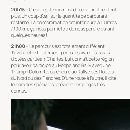
20h15
– C’est déjà le moment de repartir. Il ne pleut
plus. Un coup d’œil sur la quantité de carburant
restante. La consommation est inférieure à 10 litres
/ 100 km, ça nous permettra de nous perdre durant
quelques heures !
21h00
– Le parcours est totalement différent.
J’avoue être totalement perdu à suivre les cases
dictées par Jean-Charles. Lui connaît cette région
pour avoir participé au Hoppeland Rally avec une
Triumph Dolomite, ou encore au Rallye des Routes
du Nord ou des Flandres. D’une route à l’autre, il cite
le nom des spéciales, prévient des pièges très
connus.