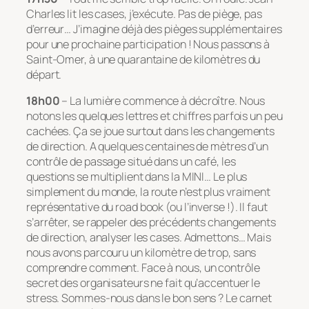
Charles lit les cases, j’exécute. Pas de piège, pas
d’erreur… J’imagine déjà des pièges supplémentaires
pour une prochaine participation ! Nous passons à
Saint-Omer, à une quarantaine de kilomètres du
départ.
18h00
– La lumière commence à décroître. Nous
notons les quelques lettres et chiffres parfois un peu
cachées. Ça se joue surtout dans les changements
de direction. A quelques centaines de mètres d’un
contrôle de passage situé dans un café, les
questions se multiplient dans la MINI… Le plus
simplement du monde, la route n’est plus vraiment
représentative du road book (ou l’inverse !). Il faut
s’arrêter, se rappeler des précédents changements
de direction, analyser les cases. Admettons… Mais
nous avons parcouru un kilomètre de trop, sans
comprendre comment. Face à nous, un contrôle
secret des organisateurs ne fait qu’accentuer le
stress. Sommes-nous dans le bon sens ? Le carnet