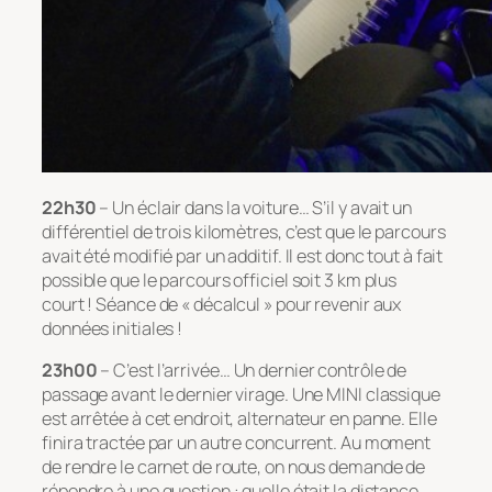
22h30
– Un éclair dans la voiture… S’il y avait un
différentiel de trois kilomètres, c’est que le parcours
avait été modifié par un additif. Il est donc tout à fait
possible que le parcours officiel soit 3 km plus
court ! Séance de « décalcul » pour revenir aux
données initiales !
23h00
– C’est l’arrivée… Un dernier contrôle de
passage avant le dernier virage. Une MINI classique
est arrêtée à cet endroit, alternateur en panne. Elle
finira tractée par un autre concurrent. Au moment
de rendre le carnet de route, on nous demande de
répondre à une question : quelle était la distance