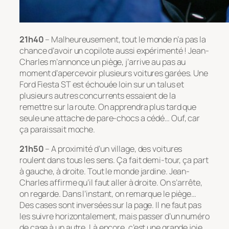
21h40
– Malheureusement, tout le monde n’a pas la
chance d’avoir un copilote aussi expérimenté ! Jean-
Charles m’annonce un piège, j’arrive au pas au
moment d’apercevoir plusieurs voitures garées. Une
Ford Fiesta ST est échouée loin sur un talus et
plusieurs autres concurrents essaient de la
remettre sur la route. On apprendra plus tard que
seule une attache de pare-chocs a cédé… Ouf, car
ça paraissait moche.
21h50
– A proximité d’un village, des voitures
roulent dans tous les sens. Ça fait demi-tour, ça part
à gauche, à droite. Tout le monde jardine. Jean-
Charles affirme qu’il faut aller à droite. On s’arrête,
on regarde. Dans l’instant, on remarque le piège…
Des cases sont inversées sur la page. Il ne faut pas
les suivre horizontalement, mais passer d’un numéro
de case à un autre. Là encore, c’est une grande joie