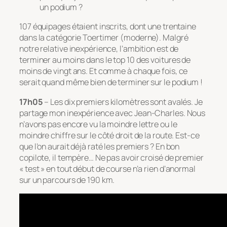
un podium ?
107 équipages étaient inscrits, dont une trentaine
dans la catégorie Toertimer (moderne). Malgré
notre relative inexpérience, l’ambition est de
terminer au moins dans le top 10 des voitures de
moins de vingt ans. Et comme à chaque fois, ce
serait quand même bien de terminer sur le podium !
17h05
– Les dix premiers kilomètres sont avalés. Je
partage mon inexpérience avec Jean-Charles. Nous
n’avons pas encore vu la moindre lettre ou le
moindre chiffre sur le côté droit de la route. Est-ce
que l’on aurait déjà raté les premiers ? En bon
copilote, il tempère… Ne pas avoir croisé de premier
« test » en tout début de course n’a rien d’anormal
sur un parcours de 190 km.