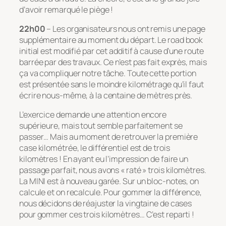
d’avoir remarqué le piège !
22h00
– Les organisateurs nous ont remis une page
supplémentaire au moment du départ. Le road book
initial est modifié par cet additif à cause d’une route
barrée par des travaux. Ce n’est pas fait exprès, mais
ça va compliquer notre tâche. Toute cette portion
est présentée sans le moindre kilométrage qu’il faut
écrire nous-même, à la centaine de mètres près.
L’exercice demande une attention encore
supérieure, mais tout semble parfaitement se
passer… Mais au moment de retrouver la première
case kilométrée, le différentiel est de trois
kilomètres ! En ayant eu l’impression de faire un
passage parfait, nous avons « raté » trois kilomètres.
La MINI est à nouveau garée. Sur un bloc-notes, on
calcule et on recalcule. Pour gommer la différence,
nous décidons de réajuster la vingtaine de cases
pour gommer ces trois kilomètres… C’est reparti !