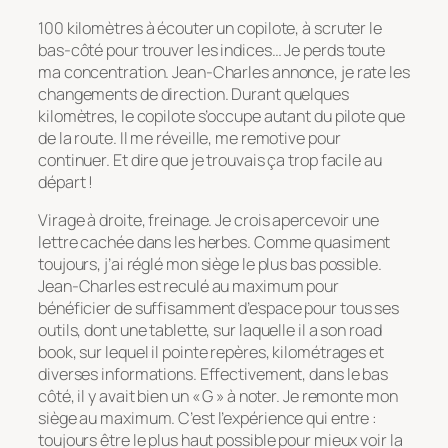
100 kilomètres à écouter un copilote, à scruter le
bas-côté pour trouver les indices… Je perds toute
ma concentration. Jean-Charles annonce, je rate les
changements de direction. Durant quelques
kilomètres, le copilote s’occupe autant du pilote que
de la route. Il me réveille, me remotive pour
continuer. Et dire que je trouvais ça trop facile au
départ !
Virage à droite, freinage. Je crois apercevoir une
lettre cachée dans les herbes. Comme quasiment
toujours, j’ai réglé mon siège le plus bas possible.
Jean-Charles est reculé au maximum pour
bénéficier de suffisamment d’espace pour tous ses
outils, dont une tablette, sur laquelle il a son road
book, sur lequel il pointe repères, kilométrages et
diverses informations. Effectivement, dans le bas
côté, il y avait bien un « G » à noter. Je remonte mon
siège au maximum. C’est l’expérience qui entre :
toujours être le plus haut possible pour mieux voir la