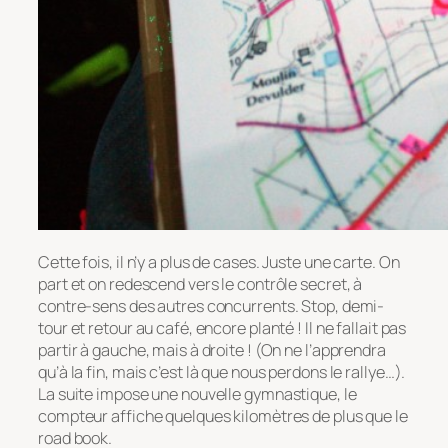
Cette fois, il n’y a plus de cases. Juste une carte. On
part et on redescend vers le contrôle secret, à
contre-sens des autres concurrents. Stop, demi-
tour et retour au café, encore planté ! Il ne fallait pas
partir à gauche, mais à droite ! (On ne l’apprendra
qu’à la fin, mais c’est là que nous perdons le rallye…).
La suite impose une nouvelle gymnastique, le
compteur affiche quelques kilomètres de plus que le
road book.