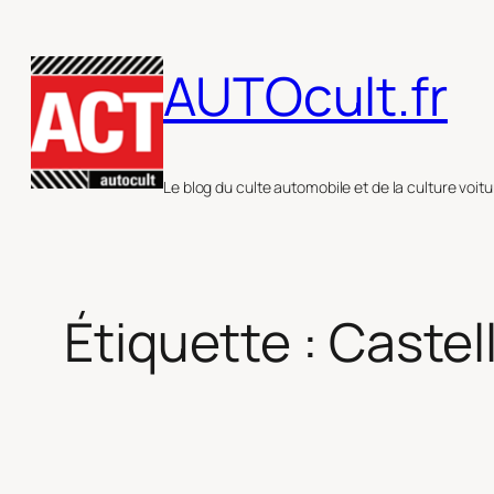
Aller
au
AUTOcult.fr
contenu
Le blog du culte automobile et de la culture voitu
Étiquette :
Castel