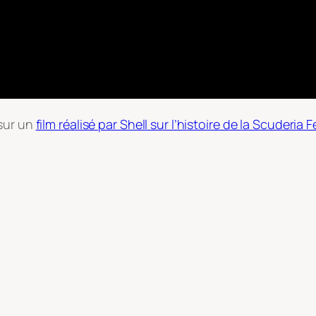
 sur un
film réalisé par Shell sur l’histoire de la Scuderia F