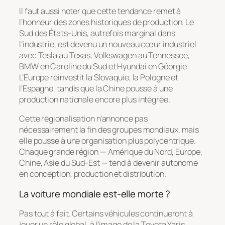
Il faut aussi noter que cette tendance remet à
l’honneur des zones historiques de production. Le
Sud des États-Unis, autrefois marginal dans
l’industrie, est devenu un nouveau cœur industriel
avec Tesla au Texas, Volkswagen au Tennessee,
BMW en Caroline du Sud et Hyundai en Géorgie.
L’Europe réinvestit la Slovaquie, la Pologne et
l’Espagne, tandis que la Chine pousse à une
production nationale encore plus intégrée.
Cette régionalisation n’annonce pas
nécessairement la fin des groupes mondiaux, mais
elle pousse à une organisation plus polycentrique.
Chaque grande région — Amérique du Nord, Europe,
Chine, Asie du Sud-Est — tend à devenir autonome
en conception, production et distribution.
La voiture mondiale est-elle morte ?
Pas tout à fait. Certains véhicules continueront à
jouer un rôle global, à l’image de la Toyota Yaris