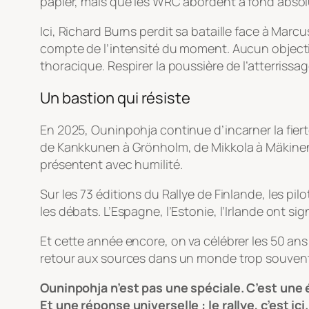
papier, mais que les WRC abordent à fond absolu
Ici, Richard Burns perdit sa bataille face à Mar
compte de l’intensité du moment. Aucun objectif p
thoracique. Respirer la poussière de l’atterrissag
Un bastion qui résiste
En 2025, Ouninpohja continue d’incarner la fier
de Kankkunen à Grönholm, de Mikkola à Mäkinen — 
présentent avec humilité.
Sur les 73 éditions du Rallye de Finlande, les pi
les débats. L’Espagne, l’Estonie, l’Irlande ont s
Et cette année encore, on va célébrer les 50 a
retour aux sources dans un monde trop souvent
Ouninpohja n’est pas une spéciale. C’est une é
Et une réponse universelle : le rallye, c’est ici.