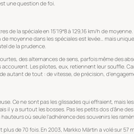
est une question de foi.
s de la spéciale en 15’19″8 à 129,16 km/h de moyenne. Un
m/h de moyenne dans les spéciales est levée… mais uniq
autel de la prudence.
ourtes, des alternances de sens, parfois même des abse
 accourent. Les pilotes, eux, retiennent leur souffle. Ca
 autant de tout : de vitesse, de précision, d’engageme
use. Ce ne sont pas les glissades qui effraient, mais le
, mais il y a surtout les bosses. Pas les petits dos d’âne 
 hauteurs où seule l’adhérence des souvenirs les ramèn
plus de 70 fois. En 2003, Markko Märtin a volé sur 57 mè