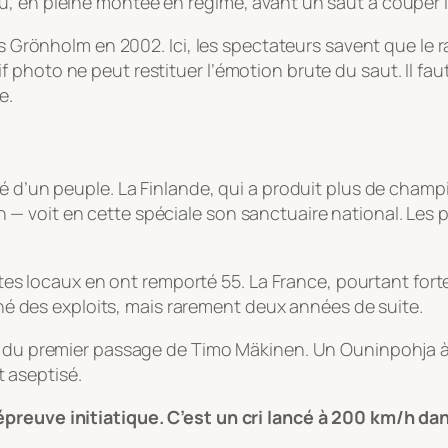
, en pleine montée en régime, avant un saut à couper le
cus Grönholm en 2002. Ici, les spectateurs savent que le 
hoto ne peut restituer l’émotion brute du saut. Il faut l
e.
té d’un peuple. La Finlande, qui a produit plus de cha
voit en cette spéciale son sanctuaire national. Les pil
lotes locaux en ont remporté 55. La France, pourtant for
igné des exploits, mais rarement deux années de suite.
ns du premier passage de Timo Mäkinen. Un Ouninpohja 
 aseptisé.
preuve initiatique. C’est un cri lancé à 200 km/h dans