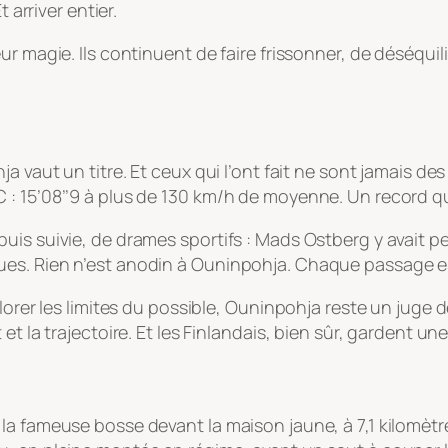
 arriver entier.
r magie. Ils continuent de faire frissonner, de déséquili
a vaut un titre. Et ceux qui l’ont fait ne sont jamais de
 15’08’’9 à plus de 130 km/h de moyenne. Un record qui t
is suivie, de drames sportifs : Mads Ostberg y avait pe
ues. Rien n’est anodin à Ouninpohja. Chaque passage e
lorer les limites du possible, Ouninpohja reste un juge d
et la trajectoire. Et les Finlandais, bien sûr, gardent u
-là : la fameuse bosse devant la maison jaune, à 7,1 kilomè