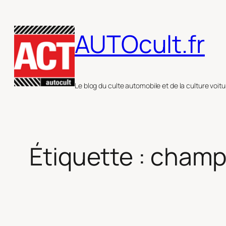
Aller
au
AUTOcult.fr
contenu
Le blog du culte automobile et de la culture voitu
Étiquette :
champi