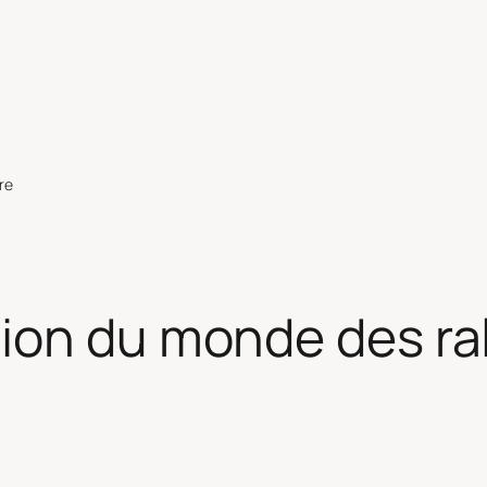
re
on du monde des ral