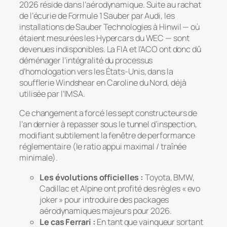
2026 réside dans l’aérodynamique. Suite au rachat
de l’écurie de Formule 1 Sauber par Audi, les
installations de Sauber Technologies à Hinwil — où
étaient mesurées les Hypercars du WEC — sont
devenues indisponibles. La FIA et l’ACO ont donc dû
déménager l’intégralité du processus
d’homologation vers les États-Unis, dans la
soufflerie
Windshear
en Caroline du Nord, déjà
utilisée par l’IMSA.
Ce changement a forcé les sept constructeurs de
l’an dernier à repasser sous le tunnel d’inspection,
modifiant subtilement la fenêtre de performance
réglementaire (le ratio appui maximal / traînée
minimale).
Les évolutions officielles :
Toyota, BMW,
Cadillac et Alpine ont profité des règles « evo
joker » pour introduire des packages
aérodynamiques majeurs pour 2026.
Le cas Ferrari :
En tant que vainqueur sortant