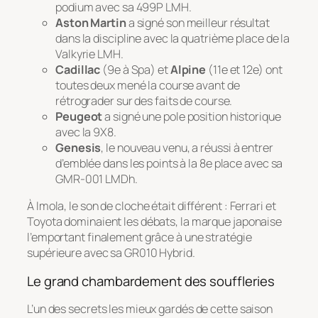
podium avec sa 499P LMH.
Aston Martin
a signé son meilleur résultat
dans la discipline avec la quatrième place de la
Valkyrie LMH.
Cadillac
(9e à Spa) et
Alpine
(11e et 12e) ont
toutes deux mené la course avant de
rétrograder sur des faits de course.
Peugeot
a signé une pole position historique
avec la 9X8.
Genesis
, le nouveau venu, a réussi à entrer
d’emblée dans les points à la 8e place avec sa
GMR-001 LMDh.
À Imola, le son de cloche était différent : Ferrari et
Toyota dominaient les débats, la marque japonaise
l’emportant finalement grâce à une stratégie
supérieure avec sa GR010 Hybrid.
Le grand chambardement des souffleries
L’un des secrets les mieux gardés de cette saison