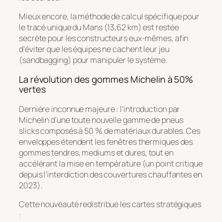
Mieux encore, la méthode de calcul spécifique pour
le tracé unique du Mans (13,62 km) est restée
secrète pour les constructeurs eux-mêmes, afin
d’éviter que les équipes ne cachent leur jeu
(
sandbagging
) pour manipuler le système.
La révolution des gommes Michelin à 50%
vertes
Dernière inconnue majeure : l’introduction par
Michelin d’une toute nouvelle gamme de pneus
slicks composés à 50 % de matériaux durables. Ces
enveloppes étendent les fenêtres thermiques des
gommes tendres, mediums et dures, tout en
accélérant la mise en température (un point critique
depuis l’interdiction des couvertures chauffantes en
2023).
Cette nouveauté redistribue les cartes stratégiques
: