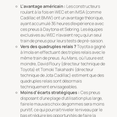
L’avantage américain :
Les constructeurs
roulant à la fois en WEC et en IMSA (comme
Cadillac et BMW) ont un avantage théorique,
ayant accumulé 36 heures d’expérience avec
ces pneus à Daytona et Sebring. Les équipes
exclusives au WEC n’avaient reçu qu’un seul
train de pneus pour leurs tests de pré-saison.
Vers des quadruples relais ?
Toyota a gagné
à Imola en effectuant des triples relais avec le
même train de pneus. Au Mans, où l’usure est
moindre, David Floury (directeur technique de
Toyota) et Tomoki Takahashi (directeur
technique de Jota Cadillac) estiment que des
quadruples relais sont désormais
techniquement envisageables.
Moins d’écarts stratégiques :
Ces pneus
disposant d’une plage d’utilisation plus large,
faire le mauvais choix de gommes sera moins
punitif, ce qui pourrait niveler le niveau par le
bas et réduire les opportunités de faire la