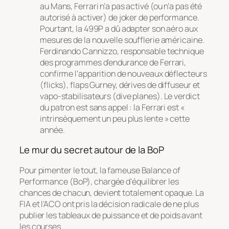
au Mans, Ferrari n’a pas activé (ou n’a pas été
autorisé à activer) de joker de performance.
Pourtant, la 499P a dû adapter son aéro aux
mesures de la nouvelle soufflerie américaine.
Ferdinando Cannizzo, responsable technique
des programmes d’endurance de Ferrari,
confirme l’apparition de nouveaux déflecteurs
(
flicks
), flaps Gurney, dérives de diffuseur et
vapo-stabilisateurs (
dive planes
). Le verdict
du patron est sans appel : la Ferrari est «
intrinsèquement un peu plus lente » cette
année.
Le mur du secret autour de la BoP
Pour pimenter le tout, la fameuse Balance of
Performance (BoP), chargée d’équilibrer les
chances de chacun, devient totalement opaque. La
FIA et l’ACO ont pris la décision radicale de ne plus
publier les tableaux de puissance et de poids avant
les courses.