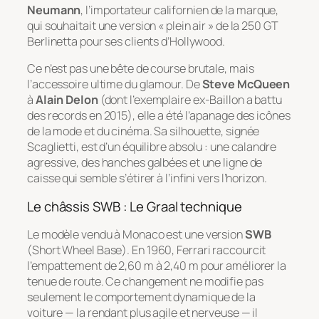
Neumann
, l’importateur californien de la marque,
qui souhaitait une version « plein air » de la 250 GT
Berlinetta pour ses clients d’Hollywood.
Ce n’est pas une bête de course brutale, mais
l’accessoire ultime du glamour. De
Steve McQueen
à
Alain Delon
(dont l’exemplaire ex-Baillon a battu
des records en 2015), elle a été l’apanage des icônes
de la mode et du cinéma. Sa silhouette, signée
Scaglietti, est d’un équilibre absolu : une calandre
agressive, des hanches galbées et une ligne de
caisse qui semble s’étirer à l’infini vers l’horizon.
Le châssis SWB : Le Graal technique
Le modèle vendu à Monaco est une version
SWB
(
Short Wheel Base
). En 1960, Ferrari raccourcit
l’empattement de 2,60 m à 2,40 m pour améliorer la
tenue de route. Ce changement ne modifie pas
seulement le comportement dynamique de la
voiture — la rendant plus agile et nerveuse — il