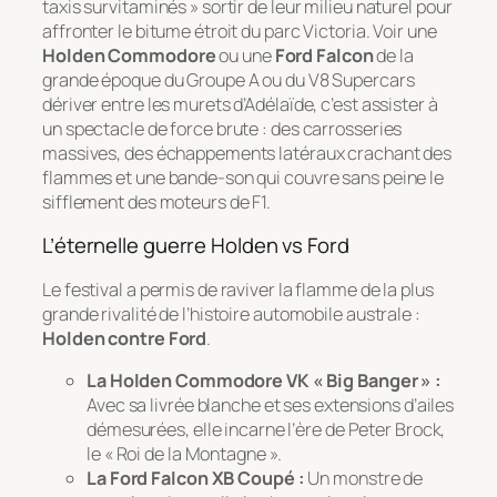
taxis survitaminés » sortir de leur milieu naturel pour
affronter le bitume étroit du parc Victoria. Voir une
Holden Commodore
ou une
Ford Falcon
de la
grande époque du Groupe A ou du V8 Supercars
dériver entre les murets d’Adélaïde, c’est assister à
un spectacle de force brute : des carrosseries
massives, des échappements latéraux crachant des
flammes et une bande-son qui couvre sans peine le
sifflement des moteurs de F1.
L’éternelle guerre Holden vs Ford
Le festival a permis de raviver la flamme de la plus
grande rivalité de l’histoire automobile australe :
Holden contre Ford
.
La Holden Commodore VK « Big Banger » :
Avec sa livrée blanche et ses extensions d’ailes
démesurées, elle incarne l’ère de Peter Brock,
le « Roi de la Montagne ».
La Ford Falcon XB Coupé :
Un monstre de