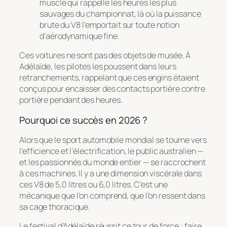
muscle qui rappelle les heures les plus
sauvages du championnat, là où la puissance
brute du V8 l’emportait sur toute notion
d’aérodynamique fine.
Ces voitures ne sont pas des objets de musée. À
Adélaïde, les pilotes les poussent dans leurs
retranchements, rappelant que ces engins étaient
conçus pour encaisser des contacts portière contre
portière pendant des heures.
Pourquoi ce succès en 2026 ?
Alors que le sport automobile mondial se tourne vers
l’efficience et l’électrification, le public australien —
et les passionnés du monde entier — se raccrochent
à ces machines. Il y a une dimension viscérale dans
ces V8 de 5,0 litres ou 6,0 litres. C’est une
mécanique que l’on comprend, que l’on ressent dans
sa cage thoracique.
Le festival d’Adélaïde réussit ce tour de force : faire