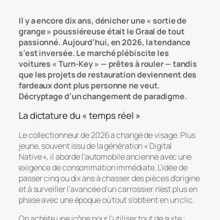
Il y a encore dix ans, dénicher une « sortie de
grange » poussiéreuse était le Graal de tout
passionné. Aujourd’hui, en 2026, la tendance
s’est inversée. Le marché plébiscite les
voitures « Turn-Key » — prêtes à rouler — tandis
que les projets de restauration deviennent des
fardeaux dont plus personne ne veut.
Décryptage d’un changement de paradigme.
La dictature du « temps réel »
Le collectionneur de 2026 a changé de visage. Plus
jeune, souvent issu de la génération « Digital
Native », il aborde l’automobile ancienne avec une
exigence de consommation immédiate. L’idée de
passer cinq ou dix ans à chasser des pièces d’origine
et à surveiller l’avancée d’un carrossier n’est plus en
phase avec une époque où tout s’obtient en un clic.
On achète une icône pour l’utiliser tout de suite :