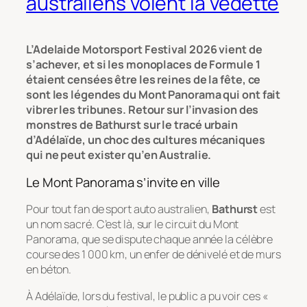
australiens volent la vedette
L’Adelaide Motorsport Festival 2026 vient de
s’achever, et si les monoplaces de Formule 1
étaient censées être les reines de la fête, ce
sont les légendes du Mont Panorama qui ont fait
vibrer les tribunes. Retour sur l’invasion des
monstres de Bathurst sur le tracé urbain
d’Adélaïde, un choc des cultures mécaniques
qui ne peut exister qu’en Australie.
Le Mont Panorama s’invite en ville
Pour tout fan de sport auto australien,
Bathurst
est
un nom sacré. C’est là, sur le circuit du Mont
Panorama, que se dispute chaque année la célèbre
course des 1 000 km, un enfer de dénivelé et de murs
en béton.
À Adélaïde, lors du festival, le public a pu voir ces «