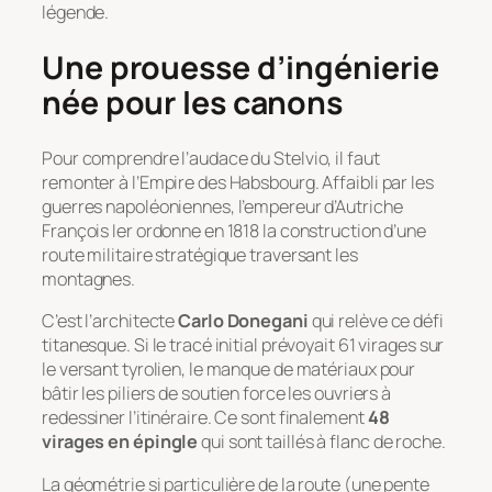
légende.
Une prouesse d’ingénierie
née pour les canons
Pour comprendre l’audace du Stelvio, il faut
remonter à l’Empire des Habsbourg. Affaibli par les
guerres napoléoniennes, l’empereur d’Autriche
François Ier ordonne en 1818 la construction d’une
route militaire stratégique traversant les
montagnes.
C’est l’architecte
Carlo Donegani
qui relève ce défi
titanesque. Si le tracé initial prévoyait 61 virages sur
le versant tyrolien, le manque de matériaux pour
bâtir les piliers de soutien force les ouvriers à
redessiner l’itinéraire. Ce sont finalement
48
virages en épingle
qui sont taillés à flanc de roche.
La géométrie si particulière de la route (une pente