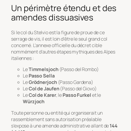
Un périmètre étendu et des
amendes dissuasives
Si le col du Stelvio est la figure de proue de ce
serrage de vis, il est loin d’être le seul grand col
concerné. L’annexe officielle du décret cible
nommément d’autres étapes mythiques des Alpes
italiennes :
Le
Timmelsjoch
(
Passo del Rombo
)
Le
Passo Sella
Le
Grödnerjoch
(
Passo Gardena
)
Le
Col de Jaufen
(
Passo del Giovo
)
Le
Col de Karer
, le
Passo Furkel
et le
Würzjoch
Toute personne ou entité qui organiserait un
rassemblement sans autorisation préalable
s’expose à une amende administrative allant de
144