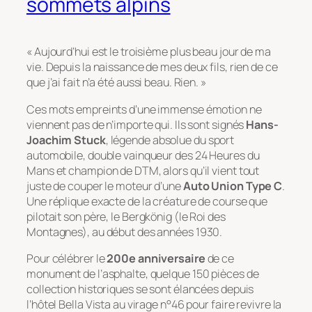
sommets alpins
« Aujourd’hui est le troisième plus beau jour de ma
vie. Depuis la naissance de mes deux fils, rien de ce
que j’ai fait n’a été aussi beau. Rien. »
Ces mots empreints d’une immense émotion ne
viennent pas de n’importe qui. Ils sont signés
Hans-
Joachim Stuck
, légende absolue du sport
automobile, double vainqueur des 24 Heures du
Mans et champion de DTM, alors qu’il vient tout
juste de couper le moteur d’une
Auto Union Type C
.
Une réplique exacte de la créature de course que
pilotait son père, le
Bergkönig
(le Roi des
Montagnes), au début des années 1930.
Pour célébrer le
200e anniversaire
de ce
monument de l’asphalte, quelque 150 pièces de
collection historiques se sont élancées depuis
l’hôtel Bella Vista au virage n°46 pour faire revivre la