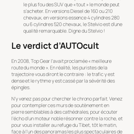
le plus fou des SUV que « tout » le monde peut
s’acheter. En versions Diesel de 160 ou 210
chevaux, en versions essence 4 cylindres 280
ou 6 cylindres 520 chevaux, le Stelvio est d’une
qualité remarquable. Digne du Stelvio !
Le verdict d’AUTOcult
En 2008, Top Gear l’avait proclamée « meilleure
route du monde ». En réalité, les puristes de la
trajectoire vous diront le contraire : le trafic y est
dense et le rythme y est cassé par la sévérité des
épingles.
N’y venez pas pour chercher le chrono parfait. Venez
pour contempler ces murs de soutènement en
pierre semblables à des cathédrales, pour écouter
l’écho d’un moteur noble résonner contre la roche, et
pour vous installer au refuge du Tibet, tôt le matin,
face à l’un des panoramas les plus spectaculaires de