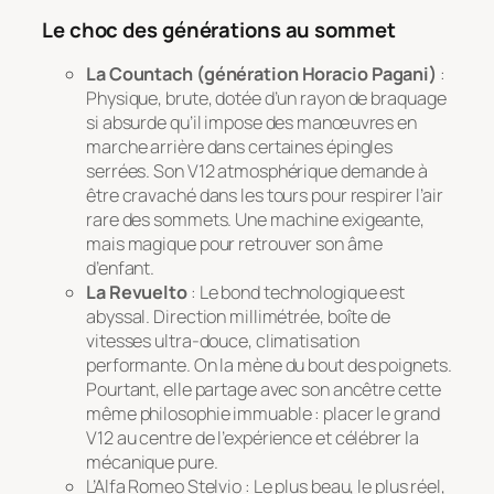
Le choc des générations au sommet
La Countach (génération Horacio Pagani)
:
Physique, brute, dotée d’un rayon de braquage
si absurde qu’il impose des manœuvres en
marche arrière dans certaines épingles
serrées. Son V12 atmosphérique demande à
être cravaché dans les tours pour respirer l’air
rare des sommets. Une machine exigeante,
mais magique pour retrouver son âme
d’enfant.
La Revuelto
: Le bond technologique est
abyssal. Direction millimétrée, boîte de
vitesses ultra-douce, climatisation
performante. On la mène du bout des poignets.
Pourtant, elle partage avec son ancêtre cette
même philosophie immuable : placer le grand
V12 au centre de l’expérience et célébrer la
mécanique pure.
L’Alfa Romeo Stelvio : Le plus beau, le plus réel,