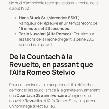
Un duel d’anthologie reste gravé dans la roche, celui
d’août 1932 :
Hans Stuck Sr. (Mercedes SSKL)
:
Vainqueur de l’épreuve en un temps record de
15 minutes et 23 secondes
.
Tazio Nuvolari (Alfa Romeo)
: Termine sur
les talons de la Flèche d’Argent, à peine 20,6
secondes plus tard.
De la Countach à la
Revuelto, en passant que
l’Alfa Romeo Stelvio
Pour cet anniversaire exceptionnel, il a été a choisi
de froncer les sourcils face à la gravité en y amenant
une
Countach 25e anniversaire
d’origine, une
nouvelle
Revuelto
et l’Alfa Romeo Stelvio, qui rend
un hommage direct au lieu.