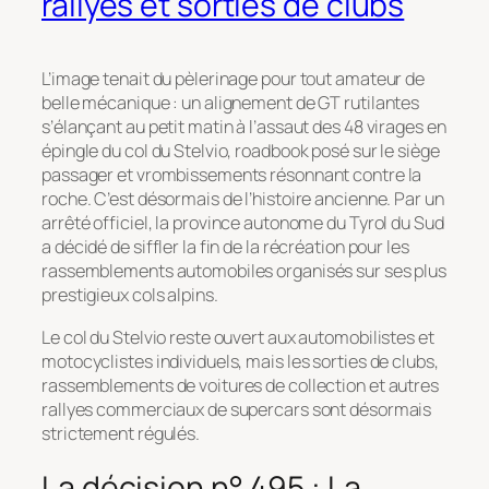
rallyes et sorties de clubs
L’image tenait du pèlerinage pour tout amateur de
belle mécanique : un alignement de GT rutilantes
s’élançant au petit matin à l’assaut des 48 virages en
épingle du col du Stelvio, roadbook posé sur le siège
passager et vrombissements résonnant contre la
roche. C’est désormais de l’histoire ancienne. Par un
arrêté officiel, la province autonome du Tyrol du Sud
a décidé de siffler la fin de la récréation pour les
rassemblements automobiles organisés sur ses plus
prestigieux cols alpins.
Le col du Stelvio reste ouvert aux automobilistes et
motocyclistes individuels, mais les sorties de clubs,
rassemblements de voitures de collection et autres
rallyes commerciaux de supercars sont désormais
strictement régulés.
La décision n° 495 : La