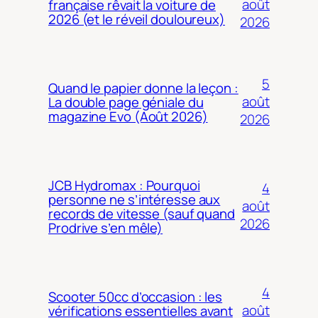
août
française rêvait la voiture de
2026 (et le réveil douloureux)
2026
5
Quand le papier donne la leçon :
août
La double page géniale du
magazine Evo (Août 2026)
2026
JCB Hydromax : Pourquoi
4
personne ne s’intéresse aux
août
records de vitesse (sauf quand
2026
Prodrive s’en mêle)
4
Scooter 50cc d’occasion : les
août
vérifications essentielles avant