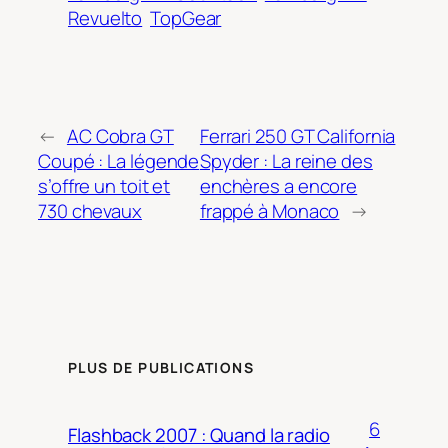
Revuelto
TopGear
←
AC Cobra GT
Ferrari 250 GT California
Coupé : La légende
Spyder : La reine des
s’offre un toit et
enchères a encore
730 chevaux
frappé à Monaco
→
PLUS DE PUBLICATIONS
6
Flashback 2007 : Quand la radio