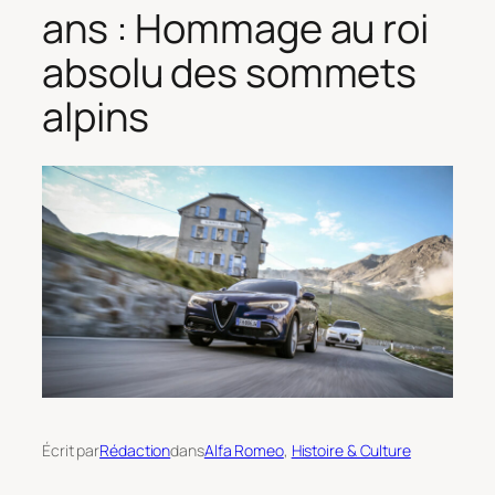
ans : Hommage au roi
absolu des sommets
alpins
Écrit par
Rédaction
dans
Alfa Romeo
, 
Histoire & Culture