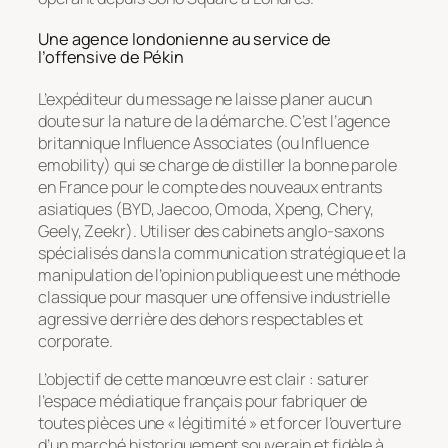
Une agence londonienne au service de
l’offensive de Pékin
L’expéditeur du message ne laisse planer aucun
doute sur la nature de la démarche. C’est l’agence
britannique
Influence Associates
(ou
Influence
emobility
) qui se charge de distiller la bonne parole
en France pour le compte des nouveaux entrants
asiatiques (BYD, Jaecoo, Omoda, Xpeng, Chery,
Geely, Zeekr). Utiliser des cabinets anglo-saxons
spécialisés dans la communication stratégique et la
manipulation de l’opinion publique est une méthode
classique pour masquer une offensive industrielle
agressive derrière des dehors respectables et
corporate.
L’objectif de cette manœuvre est clair : saturer
l’espace médiatique français pour fabriquer de
toutes pièces une « légitimité » et forcer l’ouverture
d’un marché historiquement souverain et fidèle à