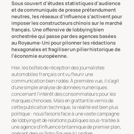
Sous couvert d’études statistiques d’audience
et de communiqués de presse prétendument
neutres, les réseaux d’influence s’activent pour
imposer les constructeurs chinois sur le marché
français. Une offensive de lobbying bien
orchestrée qui passe par des agences basées
au Royaume-Uni pour pilonner les rédactions
hexagonales et fragiliser un pilier historique de
l’économie européenne.
Hier, les boîtes de réception des journalistes
automobiles français ont vu fleurir une
communication bien rodée. À première vue, il s’agit
d’une simple analyse de données numériques
concernant l’intérêt des consommateurs pour les
marques chinoises. Mais en grattant le vernis de
cette publication technique, la réalité est bien plus
politique : nous faisons face à une vaste campagne
de lobbying et de relations publiques sous-traitée à
une agence d’influence britannique de premier plan,
opérant depuis Soho Square à Londres.