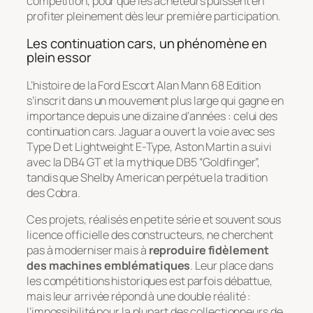
compétition, pour que les acheteurs puissent en
profiter pleinement dès leur première participation.
Les
continuation cars
, un phénomène en
plein essor
L’histoire de la Ford Escort Alan Mann 68 Edition
s’inscrit dans un mouvement plus large qui gagne en
importance depuis une dizaine d’années : celui des
continuation cars
. Jaguar a ouvert la voie avec ses
Type D et Lightweight E-Type, Aston Martin a suivi
avec la DB4 GT et la mythique DB5 “Goldfinger”,
tandis que Shelby American perpétue la tradition
des Cobra.
Ces projets, réalisés en petite série et souvent sous
licence officielle des constructeurs, ne cherchent
pas à moderniser mais à
reproduire fidèlement
des machines emblématiques
. Leur place dans
les compétitions historiques est parfois débattue,
mais leur arrivée répond à une double réalité :
l’impossibilité pour la plupart des collectionneurs de