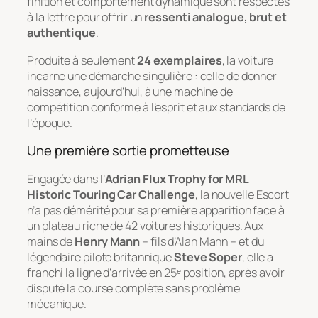
finition et comportement dynamique sont respectés
à la lettre pour offrir un
ressenti analogue, brut et
authentique
.
Produite à seulement
24 exemplaires
, la voiture
incarne une démarche singulière : celle de donner
naissance, aujourd’hui, à une machine de
compétition conforme à l’esprit et aux standards de
l’époque.
Une première sortie prometteuse
Engagée dans l’
Adrian Flux Trophy for MRL
Historic Touring Car Challenge
, la nouvelle Escort
n’a pas démérité pour sa première apparition face à
un plateau riche de 42 voitures historiques. Aux
mains de
Henry Mann
– fils d’Alan Mann – et du
légendaire pilote britannique
Steve Soper
, elle a
franchi la ligne d’arrivée en 25ᵉ position, après avoir
disputé la course complète sans problème
mécanique.