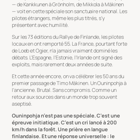
— de Kankkunen à Grönholm, de Mikkola à Mäkinen
— voit en cette spéciale son sanctuaire national. Les
pilotes étrangers, même les plus titrés, s’y
présentent avec humilité.
Sur les 73 éditions du Rallye de Finlande, les pilotes
locaux en ont remporté 55. La France, pourtant forte
de Loeb et Ogier, n’a jamais vraiment dominé les
débats. L’Espagne, l’Estonie, l’Irlande ont signé des
exploits, mais rarement deux années de suite.
Et cette année encore, on va célébrer les 50 ans du
premier passage de Timo Mäkinen. Un Ouninpohja à
l’ancienne. Brutal. Sans compromis. Comme un
retour aux sources dans un monde trop souvent
aseptisé.
Ouninpohja n’est pas une spéciale. C’est une
épreuve initiatique. C’est un cri lancé à 200
km/h dans la forêt. Une prière en langue
finlandaise. Et une réponse universelle : le