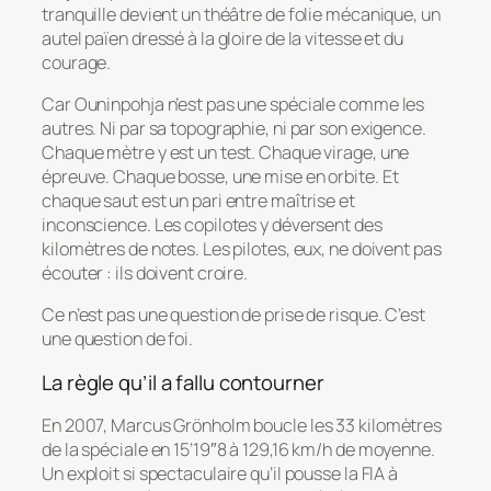
tranquille devient un théâtre de folie mécanique, un
autel païen dressé à la gloire de la vitesse et du
courage.
Car Ouninpohja n’est pas une spéciale comme les
autres. Ni par sa topographie, ni par son exigence.
Chaque mètre y est un test. Chaque virage, une
épreuve. Chaque bosse, une mise en orbite. Et
chaque saut est un pari entre maîtrise et
inconscience. Les copilotes y déversent des
kilomètres de notes. Les pilotes, eux, ne doivent pas
écouter : ils doivent croire.
Ce n’est pas une question de prise de risque. C’est
une question de foi.
La règle qu’il a fallu contourner
En 2007, Marcus Grönholm boucle les 33 kilomètres
de la spéciale en 15’19″8 à 129,16 km/h de moyenne.
Un exploit si spectaculaire qu’il pousse la FIA à