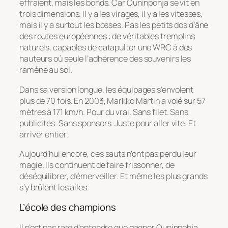
effraient, mais les bonds. Car Ouninpohja se vit en
trois dimensions. Il y a les virages, il y a les vitesses,
mais il y a surtout les bosses. Pas les petits dos d’âne
des routes européennes : de véritables tremplins
naturels, capables de catapulter une WRC à des
hauteurs où seule l’adhérence des souvenirs les
ramène au sol.
Dans sa version longue, les équipages s’envolent
plus de 70 fois. En 2003, Markko Märtin a volé sur 57
mètres à 171 km/h. Pour du vrai. Sans filet. Sans
publicités. Sans sponsors. Juste pour aller vite. Et
arriver entier.
Aujourd’hui encore, ces sauts n’ont pas perdu leur
magie. Ils continuent de faire frissonner, de
déséquilibrer, d’émerveiller. Et même les plus grands
s’y brûlent les ailes.
L’école des champions
Il n’est pas rare d’entendre que gagner Ouninpohja