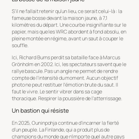
S’il ne fallait retenir qu’un lieu, ce serait celui-là : la
fameuse bosse devant la maison jaune, à 7,1
kilomètres du départ. Une courbe insignifiante sur le
papier, mais que les WRC abordent à fond absolu, en
pleine montée en régime, avant un saut à couper le
souffle.
Ici, Richard Burns perdit sa bataille face à Marcus
Grönholm en 2002. Ici, les spectateurs savent que le
rallye bascule. Pas un angle ne permet de rendre
compte de l’intensité du moment. Aucun objectif
photo ne peut restituer l’émotion brute du saut. Il
faut le vivre. Le sentir vibrer dans sa cage
thoracique. Respirer la poussière de l’atterrissage.
Un bastion qui résiste
En 2025, Ouninpohja continue d’incarner la fierté
d’un peuple. La Finlande, qui a produit plus de
champions du monde que n’importe quel autre pays