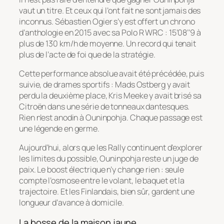
vaut un titre. Et ceux qui l’ont fait ne sont jamais des
inconnus. Sébastien Ogier s’y est offert un chrono
d’anthologie en 2015 avec sa Polo R WRC : 15’08’’9 à
plus de 130 km/h de moyenne. Un record qui tenait
plus de l’acte de foi que de la stratégie.
Cette performance absolue avait été précédée, puis
suivie, de drames sportifs : Mads Ostberg y avait
perdu la deuxième place, Kris Meeke y avait brisé sa
Citroën dans une série de tonneaux dantesques.
Rien n’est anodin à Ouninpohja. Chaque passage est
une légende en germe.
Aujourd’hui, alors que les Rally continuent d’explorer
les limites du possible, Ouninpohja reste un juge de
paix. Le boost électrique n’y change rien : seule
compte l’osmose entre le volant, le baquet et la
trajectoire. Et les Finlandais, bien sûr, gardent une
longueur d’avance à domicile.
La bosse de la maison jaune