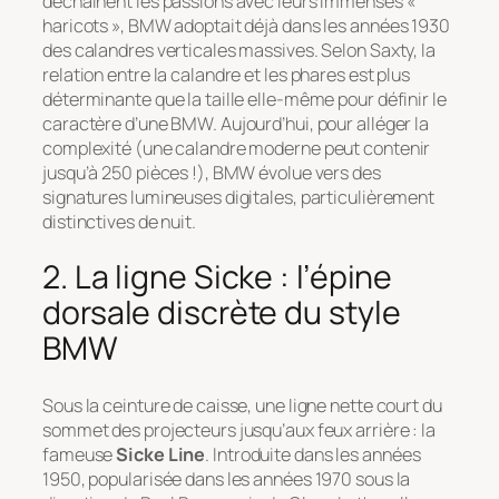
déchaînent les passions avec leurs immenses «
haricots », BMW adoptait déjà dans les années 1930
des calandres verticales massives. Selon Saxty, la
relation entre la calandre et les phares est plus
déterminante que la taille elle-même pour définir le
caractère d’une BMW. Aujourd’hui, pour alléger la
complexité (une calandre moderne peut contenir
jusqu’à 250 pièces !), BMW évolue vers des
signatures lumineuses digitales, particulièrement
distinctives de nuit.
2. La ligne Sicke : l’épine
dorsale discrète du style
BMW
Sous la ceinture de caisse, une ligne nette court du
sommet des projecteurs jusqu’aux feux arrière : la
fameuse
Sicke Line
. Introduite dans les années
1950, popularisée dans les années 1970 sous la