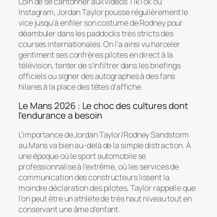
Loin de se cantonner aux vidéos TikTok ou
Instagram, Jordan Taylor pousse régulièrement le
vice jusqu’à enfiler son costume de Rodney pour
déambuler dans les paddocks très stricts des
courses internationales. On l’a ainsi vu harceler
gentiment ses confrères pilotes en direct à la
télévision, tenter de s’infiltrer dans les briefings
officiels ou signer des autographes à des fans
hilares à la place des têtes d’affiche.
Le Mans 2026 : Le choc des cultures dont
l’endurance a besoin
L’importance de Jordan Taylor/Rodney Sandstorm
au Mans va bien au-delà de la simple distraction. À
une époque où le sport automobile se
professionnalise à l’extrême, où les services de
communication des constructeurs lissent la
moindre déclaration des pilotes, Taylor rappelle que
l’on peut être un athlète de très haut niveau tout en
conservant une âme d’enfant.