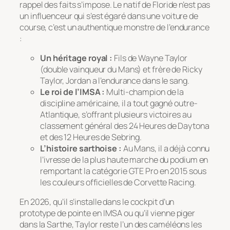
rappel des faits s’impose. Le natif de Floride n’est pas
un influenceur qui s’est égaré dans une voiture de
course, c’est un authentique monstre de l’endurance
:
Un héritage royal :
Fils de Wayne Taylor
(double vainqueur du Mans) et frère de Ricky
Taylor, Jordan a l’endurance dans le sang.
Le roi de l’IMSA :
Multi-champion de la
discipline américaine, il a tout gagné outre-
Atlantique, s’offrant plusieurs victoires au
classement général des 24 Heures de Daytona
et des 12 Heures de Sebring.
L’histoire sarthoise :
Au Mans, il a déjà connu
l’ivresse de la plus haute marche du podium en
remportant la catégorie GTE Pro en 2015 sous
les couleurs officielles de Corvette Racing.
En 2026, qu’il s’installe dans le cockpit d’un
prototype de pointe en IMSA ou qu’il vienne piger
dans la Sarthe, Taylor reste l’un des caméléons les