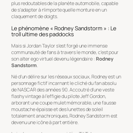
plus redoutables de la planète automobile, capable
de s’adapter à n’importe quelle monture en un
claquement de doigts.
Le phénomène « Rodney Sandstorm » : Le
troll ultime des paddocks
Mais si Jordan Taylor s’est forgé une immense
communauté de fans à travers le monde, c’est pour
son alter ego virtuel devenu légendaire :
Rodney
Sandstorm
.
Né d’un délire sur les réseaux sociaux, Rodney est un
personnage fictif incarnant le cliché du fan absolu
de NASCAR des années 90. Accoutré d’une veste
flashy vintage à l’effigie du pilote Jeff Gordon,
arborant une coupe mulet mémorable, une fausse
moustache épaisse et des lunettes de soleil
totalement anachroniques, Rodney Sandstorm est
devenu une icône à part entière.