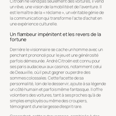
Citroën ne vend pas seulement des voitures, il vend
un rêve, une vision de la mobilité et de l’aventure. Il
est le maître de la « réclame », un véritable génie de
la communication qui transforme l’acte d’achat en
une expérience culturelle.
Un flambeur impénitent et les revers de la
fortune
Derrière le visionnaire se cache un homme avec un
penchant prononcé pour le jeu et une générosité
parfois démesurée. André Citroën est connu pour
ses paris audacieux aux casinos, notamment celui
de Deauville, où il peut gagner ou perdre des
sommes colossales. Cette facette de sa
personnalité, loin de le desservir, ajoute à sa légende
un côté humain et parfois même fantasque. Il offre
volontiers des voitures, tant à ses proches qu’à de
simples employés ou même des croupiers,
témoignant d’une largesse d’esprit rare.