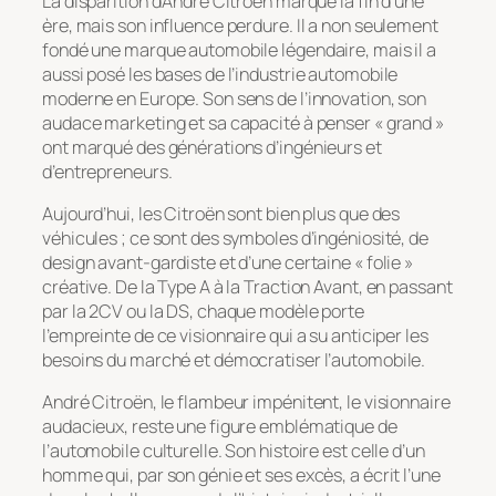
La disparition d’André Citroën marque la fin d’une
ère, mais son influence perdure. Il a non seulement
fondé une marque automobile légendaire, mais il a
aussi posé les bases de l’industrie automobile
moderne en Europe. Son sens de l’innovation, son
audace marketing et sa capacité à penser « grand »
ont marqué des générations d’ingénieurs et
d’entrepreneurs.
Aujourd’hui, les Citroën sont bien plus que des
véhicules ; ce sont des symboles d’ingéniosité, de
design avant-gardiste et d’une certaine « folie »
créative. De la Type A à la Traction Avant, en passant
par la 2CV ou la DS, chaque modèle porte
l’empreinte de ce visionnaire qui a su anticiper les
besoins du marché et démocratiser l’automobile.
André Citroën, le flambeur impénitent, le visionnaire
audacieux, reste une figure emblématique de
l’automobile culturelle. Son histoire est celle d’un
homme qui, par son génie et ses excès, a écrit l’une