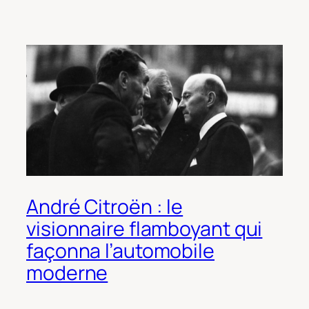
André Citroën : le
visionnaire flamboyant qui
façonna l’automobile
moderne