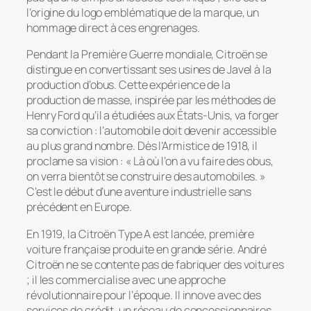
l’origine du logo emblématique de la marque, un
hommage direct à ces engrenages.
Pendant la Première Guerre mondiale, Citroën se
distingue en convertissant ses usines de Javel à la
production d’obus. Cette expérience de la
production de masse, inspirée par les méthodes de
Henry Ford qu’il a étudiées aux États-Unis, va forger
sa conviction : l’automobile doit devenir accessible
au plus grand nombre. Dès l’Armistice de 1918, il
proclame sa vision : « Là où l’on a vu faire des obus,
on verra bientôt se construire des automobiles. »
C’est le début d’une aventure industrielle sans
précédent en Europe.
En 1919, la Citroën Type A est lancée, première
voiture française produite en grande série. André
Citroën ne se contente pas de fabriquer des voitures
; il les commercialise avec une approche
révolutionnaire pour l’époque. Il innove avec des
services de crédit, un réseau de concessionnaires