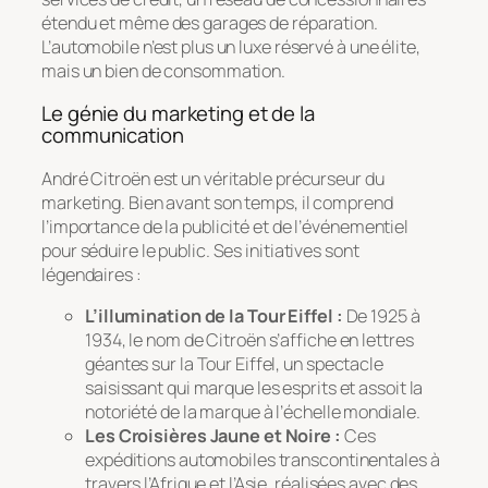
étendu et même des garages de réparation.
L’automobile n’est plus un luxe réservé à une élite,
mais un bien de consommation.
Le génie du marketing et de la
communication
André Citroën est un véritable précurseur du
marketing. Bien avant son temps, il comprend
l’importance de la publicité et de l’événementiel
pour séduire le public. Ses initiatives sont
légendaires :
L’illumination de la Tour Eiffel :
De 1925 à
1934, le nom de Citroën s’affiche en lettres
géantes sur la Tour Eiffel, un spectacle
saisissant qui marque les esprits et assoit la
notoriété de la marque à l’échelle mondiale.
Les Croisières Jaune et Noire :
Ces
expéditions automobiles transcontinentales à
travers l’Afrique et l’Asie, réalisées avec des